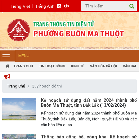
Tiếng Việt
Tiếng Anh
MENU
TRANG CHỦ
TIN HOẠT ĐỘNG
KINH TẾ
VĂN HÓA XÃ HỘI
VĂN BẢN 
Trang Chủ
Quy hoạch đô thị
Kế hoạch sử dụng đất năm 2024 thành phố
Buôn Ma Thuột, tỉnh Đắk Lắk
(13/02/2024)
Kế hoạch sử dụng đất năm 2024 thành phố Buôn Ma
Thuột, tỉnh Đắk Lắk; Bản đồ, Nghị quyết HĐND và các
văn bản liên quan
Thông báo công bố, công khai Kế hoạch sử