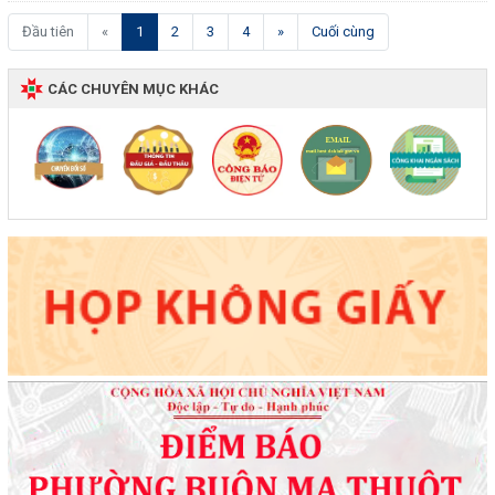
(current)
Đầu tiên
«
1
2
3
4
»
Cuối cùng
CÁC CHUYÊN MỤC KHÁC