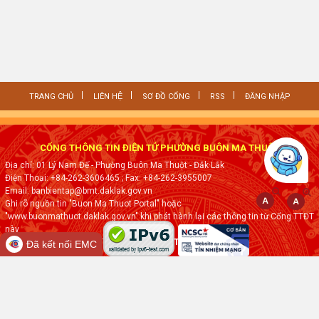
TRANG CHỦ
LIÊN HỆ
SƠ ĐỒ CỔNG
RSS
ĐĂNG NHẬP
CỔNG THÔNG TIN ĐIỆN TỬ PHƯỜNG BUÔN MA THUỘT
Địa chỉ: 01 Lý Nam Đế - Phường Buôn Ma Thuột - Đắk·Lắk
Điện Thoại: +84-262-3606465
; Fax:
+84-262-3955007
Email: banbientap@bmt.daklak.gov.vn
Ghi rõ nguồn tin "Buon Ma Thuot Portal" hoặc
"www.buonmathuot.daklak.gov.vn" khi phát hành lại các thông tin từ Cổng TTĐT
này
Thực hiện bởi
VNPT ĐẮK LẮK
Đã kết nối EMC