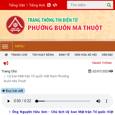
Tiếng Việt
Tiếng Anh
MENU
TRANG CHỦ
TIN HOẠT ĐỘNG
KINH TẾ
VĂN HÓA XÃ HỘI
VĂN BẢN 
TRANG THÔNG TIN ĐIỆN
Trang Chủ
02/07/2025
Uỷ ban Mặt trận Tổ quốc Việt Nam Phường
Buôn Ma Thuột
Đọc bài viết
Ông Nguyễn Hữu Sơn - Chủ tịch Uỷ ban Mặt trận Tổ quốc Việt