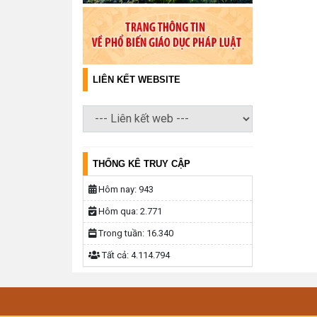
LIÊN KẾT WEBSITE
THỐNG KÊ TRUY CẬP
Hôm nay:
943
Hôm qua:
2.771
Trong tuần:
16.340
Tất cả:
4.114.794