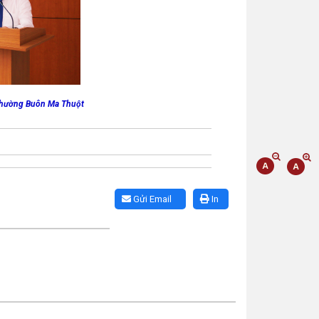
 phường Buôn Ma Thuột
Gửi Email
In