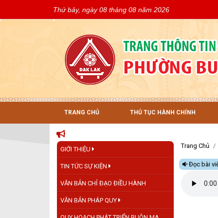
Thứ bảy, ngày 08 tháng 08 năm 2026
TRANG CHỦ
THỦ TỤC HÀNH CHÍNH
Trang Chủ
GIỚI THIỆU
Đọc bài vi
TIN TỨC SỰ KIỆN
VĂN BẢN CHỈ ĐẠO ĐIỀU HÀNH
VĂN BẢN PHÁP QUY
QUY HOẠCH PHÁT TRIỂN BUÔN MA