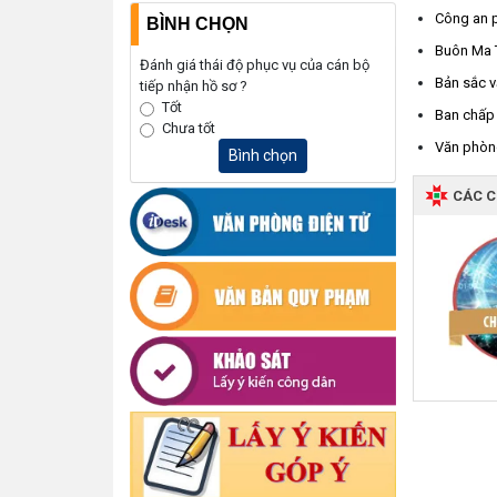
Công an 
BÌNH CHỌN
Buôn Ma T
Đánh giá thái độ phục vụ của cán bộ
Bản sắc v
tiếp nhận hồ sơ ?
Tốt
Ban chấp
Chưa tốt
Văn phòn
Bình chọn
CÁC 