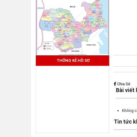
THỐNG KÊ HỒ SƠ
Lấy link copy
Chia Sẻ
Bài viết
Không có
Tin tức 