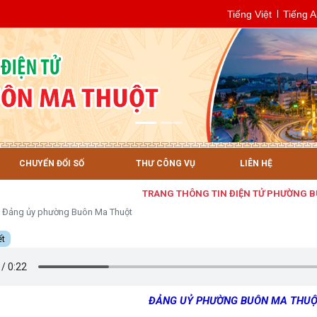
Tiếng Việt
Tiếng 
CHUYỂN ĐỔI SỐ
THƯ CÔNG VỤ
LIÊN HỆ
TRANG THÔNG TIN ĐIỆN TỬ PHƯỜNG BUÔN 
Đảng ủy phường Buôn Ma Thuột
ết
ĐẢNG UỶ PHƯỜNG BUÔN MA THU