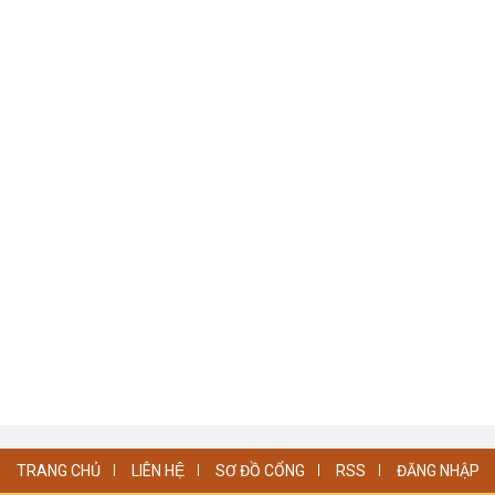
TRANG CHỦ
LIÊN HỆ
SƠ ĐỒ CỔNG
RSS
ĐĂNG NHẬP