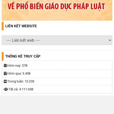
LIÊN KẾT WEBSITE
THỐNG KÊ TRUY CẬP
Hôm nay:
578
Hôm qua:
3.458
Trong tuần:
13.203
Tất cả:
4.111.658