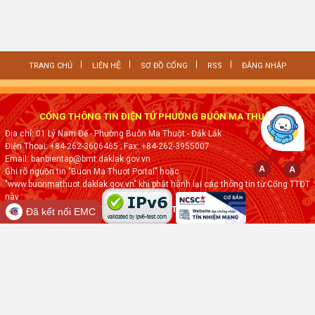
TRANG CHỦ
LIÊN HỆ
SƠ ĐỒ CỔNG
RSS
ĐĂNG NHẬP
CỔNG THÔNG TIN ĐIỆN TỬ PHƯỜNG BUÔN MA THUỘT
Địa chỉ: 01 Lý Nam Đế - Phường Buôn Ma Thuột - Đắk·Lắk
Điện Thoại: +84-262-3606465
; Fax:
+84-262-3955007
Email: banbientap@bmt.daklak.gov.vn
Ghi rõ nguồn tin "Buon Ma Thuot Portal" hoặc
"www.buonmathuot.daklak.gov.vn" khi phát hành lại các thông tin từ Cổng TTĐT
này
Thực hiện bởi
VNPT ĐẮK LẮK
Đã kết nối EMC