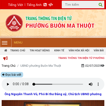
Tiếng Việt
Tiếng Anh
MENU
TRANG CHỦ
TIN HOẠT ĐỘNG
KINH TẾ
VĂN HÓA XÃ HỘI
VĂN BẢN 
TRANG THÔNG TIN ĐIỆN TỬ PHƯỜNG BUÔN MA
Trang Chủ
UBND phường Buôn Ma Thuột
02/07/2025
Đọc bài viết
Ông Nguyễn Thanh Vũ, Phó Bí thư Đảng uỷ, Chủ tịch UBND phường