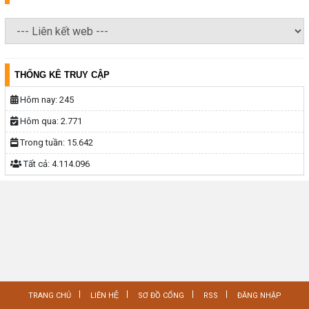
THỐNG KÊ TRUY CẬP
Hôm nay:
245
Hôm qua:
2.771
Trong tuần:
15.642
Tất cả:
4.114.096
TRANG CHỦ
LIÊN HỆ
SƠ ĐỒ CỔNG
RSS
ĐĂNG NHẬP