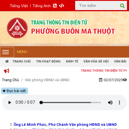
Tiếng Việt
Tiếng Anh
MENU
TRANG CHỦ
TIN HOẠT ĐỘNG
KINH TẾ
VĂN HÓA XÃ HỘI
VĂN BẢN 
TRANG THÔNG TIN ĐIỆN TỬ PHƯỜNG 
Trang Chủ
Văn phòng HĐND và UBND
02/07/2025
Đọc bài viết
Ông Lê Minh Phúc, Phó Chánh Văn phòng HĐND và UBND