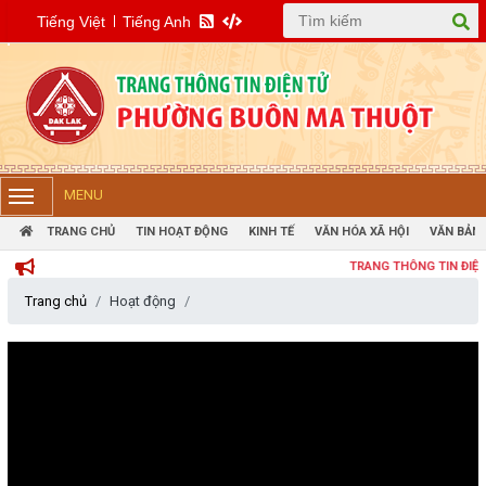
Tiếng Việt
Tiếng Anh
MENU
TRANG CHỦ
TIN HOẠT ĐỘNG
KINH TẾ
VĂN HÓA XÃ HỘI
VĂN BẢN 
TRANG THÔNG TIN ĐIỆN TỬ P
Trang chủ
Hoạt động