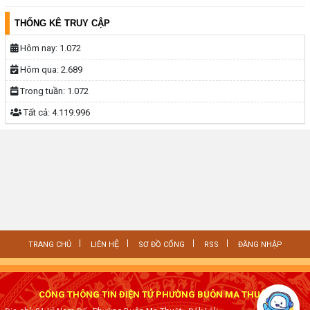
THỐNG KÊ TRUY CẬP
Hôm nay:
1.072
Hôm qua:
2.689
Trong tuần:
1.072
Tất cả:
4.119.996
TRANG CHỦ
LIÊN HỆ
SƠ ĐỒ CỔNG
RSS
ĐĂNG NHẬP
CỔNG THÔNG TIN ĐIỆN TỬ PHƯỜNG BUÔN MA THUỘT