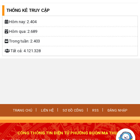
THỐNG KÊ TRUY CẬP
Hôm nay:
2.404
Hôm qua:
2.689
Trong tuần:
2.403
Tất cả:
4.121.328
TRANG CHỦ
LIÊN HỆ
SƠ ĐỒ CỔNG
RSS
ĐĂNG NHẬP
CỔNG THÔNG TIN ĐIỆN TỬ PHƯỜNG BUÔN MA THUỘT