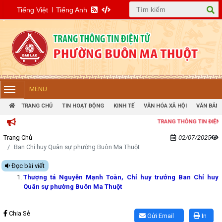
Tiếng Việt
Tiếng Anh
MENU
TRANG CHỦ
TIN HOẠT ĐỘNG
KINH TẾ
VĂN HÓA XÃ HỘI
VĂN BẢN 
TRANG THÔNG TIN ĐIỆN TỬ PH
Trang Chủ
02/07/2025
Ban Chỉ huy Quân sự phường Buôn Ma Thuột
Đọc bài viết
Thượng tá Nguyễn Mạnh Toàn, Chỉ huy trưởng Ban Chỉ huy
Quân sự phường Buôn Ma Thuột
Lấy link copy
Chia Sẻ
Gửi Email
In