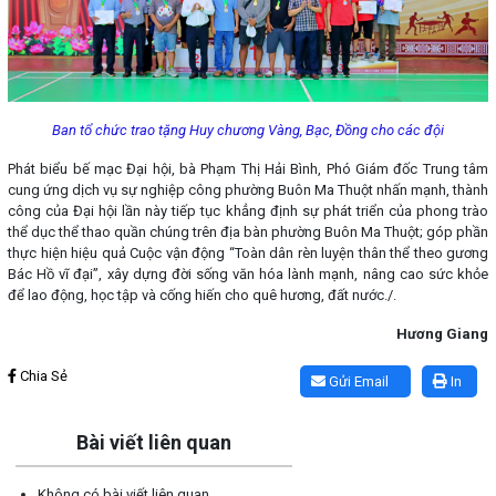
Ban tổ chức trao tặng Huy chương Vàng, Bạc, Đồng cho các đội
Phát biểu bế mạc Đại hội, bà Phạm Thị Hải Bình, Phó Giám đốc Trung tâm
cung ứng dịch vụ sự nghiệp công phường Buôn Ma Thuột nhấn mạnh, thành
công của Đại hội lần này tiếp tục khẳng định sự phát triển của phong trào
thể dục thể thao quần chúng trên địa bàn phường Buôn Ma Thuột; góp phần
thực hiện hiệu quả Cuộc vận động “Toàn dân rèn luyện thân thể theo gương
Bác Hồ vĩ đại”, xây dựng đời sống văn hóa lành mạnh, nâng cao sức khỏe
để lao động, học tập và cống hiến cho quê hương, đất nước./.
Hương Giang
Lấy link copy
Chia Sẻ
Gửi Email
In
Bài viết liên quan
Không có bài viết liên quan