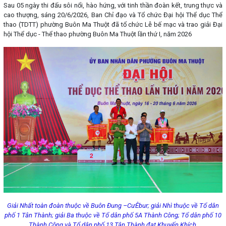
Sau 05 ngày thi đấu sôi nổi, hào hứng, với tinh thần đoàn kết, trung thực và
cao thượng, sáng 20/6/2026, Ban Chỉ đạo và Tổ chức Đại hội Thể dục Thể
thao (TDTT) phường Buôn Ma Thuột đã tổ chức Lễ bế mạc và trao giải Đại
hội Thể dục - Thể thao phường Buôn Ma Thuột lần thứ I, năm 2026
Giải Nhất toàn đoàn thuộc về Buôn Đung –CưÊbur; giải Nhì thuộc về Tổ dân
phố 1 Tân Thành; giải Ba thuộc về Tổ dân phố 5A Thành Công; Tổ dân phố 10
Thành Công và Tổ dân phố 13 Tân Thành đạt Khuyến Khích.