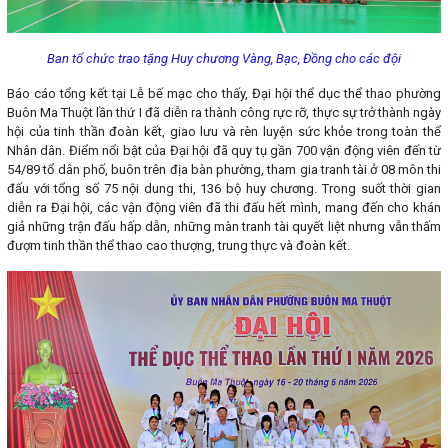
Ban tổ chức trao tặng Huy chương Vàng, Bạc, Đồng cho các đội
Báo cáo tổng kết tại Lễ bế mạc cho thấy, Đại hội thể dục thể thao phường
Buôn Ma Thuột lần thứ I đã diễn ra thành công rực rỡ, thực sự trở thành ngày
hội của tinh thần đoàn kết, giao lưu và rèn luyện sức khỏe trong toàn thể
Nhân dân. Điểm nổi bật của Đại hội đã quy tụ gần 700 vận động viên đến từ
54/89 tổ dân phố, buôn trên địa bàn phường, tham gia tranh tài ở 08 môn thi
đấu với tổng số 75 nội dung thi, 136 bộ huy chương. Trong suốt thời gian
diễn ra Đại hội, các vận động viên đã thi đấu hết mình, mang đến cho khán
giả những trận đấu hấp dẫn, những màn tranh tài quyết liệt nhưng vẫn thấm
đượm tinh thần thể thao cao thượng, trung thực và đoàn kết.