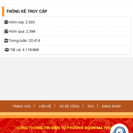
THỐNG KÊ TRUY CẬP
Hôm nay:
2.633
Hôm qua:
2.384
Trong tuần:
20.414
Tất cả:
4.118.868
TRANG CHỦ
LIÊN HỆ
SƠ ĐỒ CỔNG
RSS
ĐĂNG NHẬP
CỔNG THÔNG TIN ĐIỆN TỬ PHƯỜNG BUÔN MA THUỘT