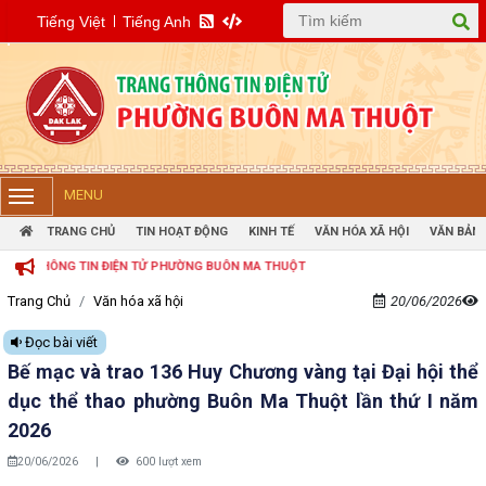
Tiếng Việt
Tiếng Anh
MENU
TRANG CHỦ
TIN HOẠT ĐỘNG
KINH TẾ
VĂN HÓA XÃ HỘI
VĂN BẢN 
 ĐIỆN TỬ PHƯỜNG BUÔN MA THUỘT
Trang Chủ
Văn hóa xã hội
20/06/2026
Đọc bài viết
Bế mạc và trao 136 Huy Chương vàng tại Đại hội thể
dục thể thao phường Buôn Ma Thuột lần thứ I năm
2026
20/06/2026
|
600 lượt xem