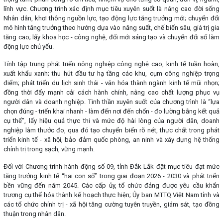
lĩnh vực. Chương trình xác định mục tiêu xuyên suốt là nâng cao đời sống
Nhân dân, khơi thông nguồn lực, tạo động lực tăng trưởng mới; chuyển đổi
mô hình tăng trưởng theo hướng dựa vào năng suất, chế biến sâu, giá trị gia
tăng cao; lấy khoa học - công nghệ, đổi mới sáng tạo và chuyển đổi số làm
động lực chủ yếu.
Tỉnh tập trung phát triển nông nghiệp công nghệ cao, kinh tế tuần hoàn,
xuất khẩu xanh; thu hút đầu tư hạ tầng các khu, cụm công nghiệp trọng
điểm; phát triển du lịch sinh thái - văn hóa thành ngành kinh tế mũi nhọn;
đồng thời đẩy mạnh cải cách hành chính, nâng cao chất lượng phục vụ
người dân và doanh nghiệp. Tinh thần xuyên suốt của chương trình là “lựa
chọn đúng - triển khai nhanh - làm đến nơi đến chốn - đo lường bằng kết quả
cụ thể”, lấy hiệu quả thực thi và mức độ hài lòng của người dân, doanh
nghiệp làm thước đo, qua đó tạo chuyển biến rõ nét, thực chất trong phát
triển kinh tế - xã hội, bảo đảm quốc phòng, an ninh và xây dựng hệ thống
chính trị trong sạch, vững mạnh.
Đối với Chương trình hành động số 09, tỉnh Đắk Lắk đặt mục tiêu đạt mức
tăng trưởng kinh tế “hai con số” trong giai đoạn 2026 - 2030 và phát triển
bền vững đến năm 2045. Các cấp ủy, tổ chức đảng được yêu cầu khẩn
trương cụ thể hóa thành kế hoạch thực hiện; Ủy ban MTTQ Việt Nam tỉnh và
các tổ chức chính trị - xã hội tăng cường tuyên truyền, giám sát, tạo đồng
thuận trong nhân dân.