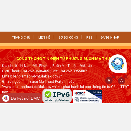
TRANG CHỦ
LIÊN HỆ
SƠ ĐỒ CỔNG
RSS
ĐĂNG NHẬP
CỔNG THÔNG TIN ĐIỆN TỬ PHƯỜNG BUÔN MA THUỘT
Địa chỉ: 01 Lý Nam Đế - Phường Buôn Ma Thuột - Đắk·Lắk
Điện Thoại: +84-262-3606465
; Fax:
+84-262-3955007
Email: banbientap@bmt.daklak.gov.vn
Ghi rõ nguồn tin "Buon Ma Thuot Portal" hoặc
"www.buonmathuot.daklak.gov.vn" khi phát hành lại các thông tin từ Cổng TTĐT
này
Thực hiện bởi
VNPT ĐẮK LẮK
Đã kết nối EMC