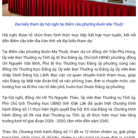
Đại biểu tham dự hội nghị tại điểm cầu phường Buôn Ma Thuột
Hội nghị được tổ chức theo hình thức trực tiếp kết hợp trực tuyến, kết nối
đến điểm cầu trên địa bàn tỉnh với đại biểu tham dự.
Tại điểm cầu phường Buôn Ma Thuột, tham dự có đồng chí Trần Phú Hùng,
Ủy viên Ban Thường vụ Tỉnh ủy, Bí thư Đảng ủy, Chủ tịch HĐND phường; đồng
chí Nguyễn Văn Bình, Phó Bí thư Thường trực Đảng ủy phường cùng các
đồng chí Thường trực Đảng ủy; Ủy viên Ban Thường vụ Đảng ủy, Ủy viên Ban
chấp hành Đảng bộ; Lãnh đạo các cơ quan chuyên trách tham mưu, giúp
việc Đảng ủy, Mặt trận đoàn thể và các phòng, ban, đơn vị chuyên môn, các
trường học và Bí thư các tổ dân phố, buôn trực thuộc Đảng ủy phường.
Tại hội nghị, đồng chí Hồ Thị Nguyên Thảo, Ủy viên Ban Thường vụ Tỉnh ủy,
Phó Chủ tịch Thường trực UBND tỉnh Đắk Lắk đã quán triệt Chương trình
hành động số 11 thực hiện Nghị quyết Đại hội XIV của Đảng và Chương trình
hành động số 09 của Ban Thường vụ Tỉnh ủy về thực hiện mục tiêu tăng
trưởng kinh tế giai đoạn 2026 - 2030, tầm nhìn đến năm 2045.
Theo đó, Chương trình hành động số 11 đề ra 12 nhóm nhiệm vụ, giải pháp
trọng tâm; phân công rõ chỉ tiêu, nhiệm vụ cho từng cơ quan, đơn vị, ngành,