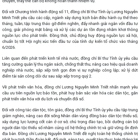
chuyển, thay thế cán bộ không hoàn thành nhiệm vụ.
Đối với Chương trình hành động số 11, đồng chí Bí thư Tỉnh ủy Lương Nguyễn
Minh Triết yêu cầu các cấp, ngành xây dựng kịch bản điều hành cụ thể theo
tháng, tuần; tập trung tháo gỡ điểm nghẽn, đẩy nhanh giải ngân vốn đầu tư
công, giải phóng mặt bằng và xử lý các dự án tồn đọng nhằm khơi thông
nguồn lực cho phát triển. Đồng thời, chủ động huy động nguồn lực xã hội,
chuẩn bị tốt Hội nghị xúc tiến đầu tư của tỉnh dự kiến tổ chức vào tháng
6/2026.
Liên quan đến phát triển kinh tế nhà nước, đồng chí Bí thư Tỉnh ủy yêu cầu
tăng cường quản lý thu ngân sách, chống thất thu; nâng cao hiệu quả doanh
nghiệp nhà nước, sắp xếp tinh gọn đơn vị sự nghiệp công lập; xử lý dứt
điểm tài sản công dôi dư sau sắp xếp trong quý 2.
Về phát triển văn hóa, đồng chí Lương Nguyễn Minh Triết nhấn mạnh yêu
cầu ưu tiên nguồn lực bảo tồn, phát huy bản sắc văn hóa các dân tộc, gắn
phát triển văn hóa với du lịch và chuyển đổi số.
Đối với công tác dân tộc, tôn giáo, đồng chí Bí thư Tỉnh ủy yêu cầu tập trung
giảm nghèo, nâng cao đời sống Nhân dân vùng đồng bào dân tộc thiểu số;
xây dựng lực lượng cốt cán ở cơ sở; chú trọng đào tạo, bồi dưỡng cán bộ
người dân tộc thiểu số nhằm củng cố hệ thống chính trị và giữ vững ổn định
địa bàn. Đồng chí Lương Nguyễn Minh Triết đề nghị toàn hệ thống chính trị
phát huy tinh thần đoàn kết, đổi mới, sáng tạo, quyết tâm thực hiện thắng lợi