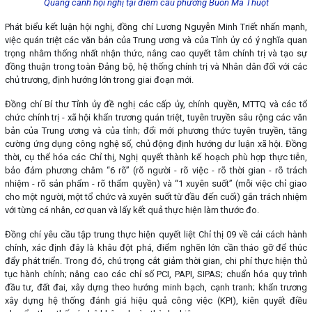
Quang cảnh hội nghị tại điểm cầu phường Buôn Ma Thuột
Phát biểu kết luận hội nghị, đồng chí Lương Nguyễn Minh Triết nhấn mạnh,
việc quán triệt các văn bản của Trung ương và của Tỉnh ủy có ý nghĩa quan
trọng nhằm thống nhất nhận thức, nâng cao quyết tâm chính trị và tạo sự
đồng thuận trong toàn Đảng bộ, hệ thống chính trị và Nhân dân đối với các
chủ trương, định hướng lớn trong giai đoạn mới.
Đồng chí Bí thư Tỉnh ủy đề nghị các cấp ủy, chính quyền, MTTQ và các tổ
chức chính trị - xã hội khẩn trương quán triệt, tuyên truyền sâu rộng các văn
bản của Trung ương và của tỉnh; đổi mới phương thức tuyên truyền, tăng
cường ứng dụng công nghệ số, chủ động định hướng dư luận xã hội. Đồng
thời, cụ thể hóa các Chỉ thị, Nghị quyết thành kế hoạch phù hợp thực tiễn,
bảo đảm phương châm “6 rõ” (rõ người - rõ việc - rõ thời gian - rõ trách
nhiệm - rõ sản phẩm - rõ thẩm quyền) và “1 xuyên suốt” (mỗi việc chỉ giao
cho một người, một tổ chức và xuyên suốt từ đầu đến cuối) gắn trách nhiệm
với từng cá nhân, cơ quan và lấy kết quả thực hiện làm thước đo.
Đồng chí yêu cầu tập trung thực hiện quyết liệt Chỉ thị 09 về cải cách hành
chính, xác định đây là khâu đột phá, điểm nghẽn lớn cần tháo gỡ để thúc
đẩy phát triển. Trong đó, chú trọng cắt giảm thời gian, chi phí thực hiện thủ
tục hành chính; nâng cao các chỉ số PCI, PAPI, SIPAS; chuẩn hóa quy trình
đầu tư, đất đai, xây dựng theo hướng minh bạch, cạnh tranh; khẩn trương
xây dựng hệ thống đánh giá hiệu quả công việc (KPI), kiên quyết điều