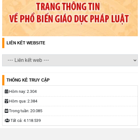
LIÊN KẾT WEBSITE
THỐNG KÊ TRUY CẬP
Hôm nay:
2.304
Hôm qua:
2.384
Trong tuần:
20.085
Tất cả:
4.118.539