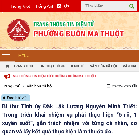
Tiếng Việt
Tiếng Anh
MENU
TRANG CHỦ
TIN HOẠT ĐỘNG
KINH TẾ
VĂN HÓA XÃ HỘI
VĂN BẢN 
HÔNG TIN ĐIỆN TỬ PHƯỜNG BUÔN MA THUỘT
Trang Chủ
Văn hóa xã hội
20/05/2026
Đọc bài viết
Bí thư Tỉnh ủy Đắk Lắk Lương Nguyễn Minh Triết:
Trong triển khai nhiệm vụ phải thực hiện “6 rõ, 1
xuyên suốt”, gắn trách nhiệm với từng cá nhân, cơ
quan và lấy kết quả thực hiện làm thước đo.