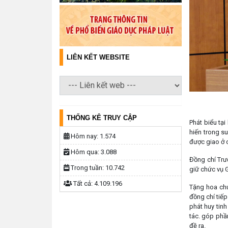
LIÊN KẾT WEBSITE
THỐNG KÊ TRUY CẬP
Phát biểu tạ
hiến trong s
Hôm nay:
1.574
được giao ở 
Hôm qua:
3.088
Đồng chí Tr
Trong tuần:
10.742
giữ chức vụ 
Tất cả:
4.109.196
Tặng hoa ch
đồng chí tiếp
phát huy tin
tác. góp phầ
đề ra.