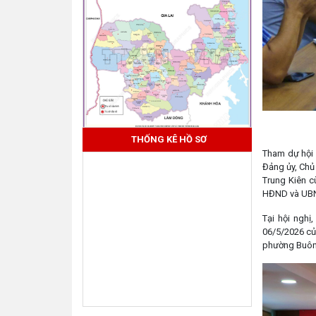
THỐNG KÊ HỒ SƠ
Tham dự hội 
Đảng ủy, Chủ
Trung Kiên 
HĐND và UBND
Tại hội ngh
06/5/2026 củ
phường Buôn 