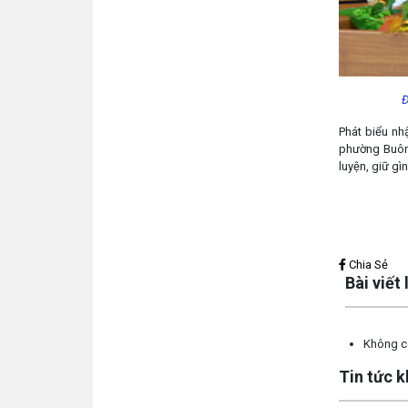
Đ
Phát biểu nh
phường Buôn
luyện, giữ gì
Lấy link copy
Chia Sẻ
Bài viết
Không có
Tin tức 