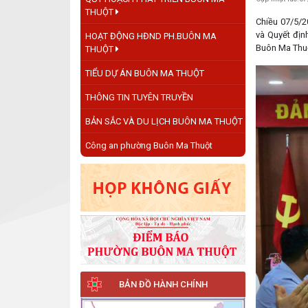
THUỘT
Chiều 07/5/2
và Quyết đị
HOẠT ĐỘNG HĐND PH.BUÔN MA
Buôn Ma Thu
THUỘT
TIỂU DỰ ÁN BUÔN MA THUỘT
THÔNG TIN TUYÊN TRUYỀN
BẢN SẮC VÀ DU LỊCH BUÔN MA THUỘT
Công an phường Buôn Ma Thuột
BẢN ĐỒ HÀNH CHÍNH