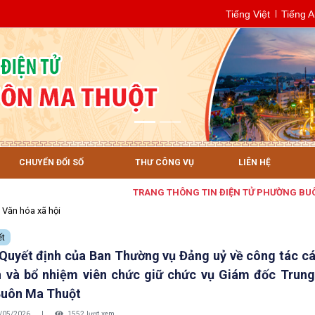
Tiếng Việt
Tiếng 
CHUYỂN ĐỔI SỐ
THƯ CÔNG VỤ
LIÊN HỆ
TRANG THÔNG TIN ĐIỆN TỬ PHƯỜNG BUÔN MA THUỘT
Văn hóa xã hội
ết
Quyết định của Ban Thường vụ Đảng uỷ về công tác c
n và bổ nhiệm viên chức giữ chức vụ Giám đốc Trun
Buôn Ma Thuột
/05/2026
|
1552 lượt xem