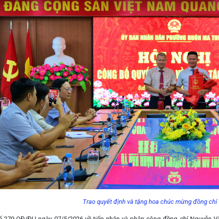
Trao quyết định và tặng hoa chúc mừng đồng chí
ố 279-QĐ/ĐU ngày 07/5/2026 về tiếp nhận và phân công đồng chí Nguyễn V