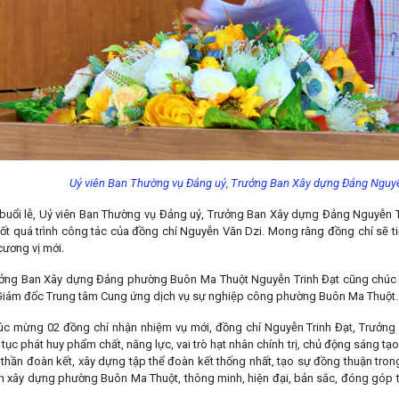
Uỷ viên Ban Thường vụ Đảng uỷ, Trưởng Ban Xây dựng Đảng Nguyễn 
i buổi lễ, Uỷ viên Ban Thường vụ Đảng uỷ, Trưởng Ban Xây dựng Đảng Nguyễn T
uốt quá trình công tác của đồng chí Nguyễn Văn Dzi. Mong rằng đồng chí sẽ ti
cương vị mới.
ưởng Ban Xây dựng Đảng phường Buôn Ma Thuột Nguyễn Trinh Đạt cũng chúc 
Giám đốc Trung tâm Cung ứng dịch vụ sự nghiệp công phường Buôn Ma Thuột.
úc mừng 02 đồng chí nhận nhiệm vụ mới, đồng chí Nguyễn Trinh Đạt, Trưởn
 tục phát huy phẩm chất, năng lực, vai trò hạt nhân chính trị, chủ động sáng 
h thần đoàn kết, xây dựng tập thể đoàn kết thống nhất, tạo sự đồng thuận tro
n xây dựng phường Buôn Ma Thuột, thông minh, hiện đại, bản sắc, đóng góp 