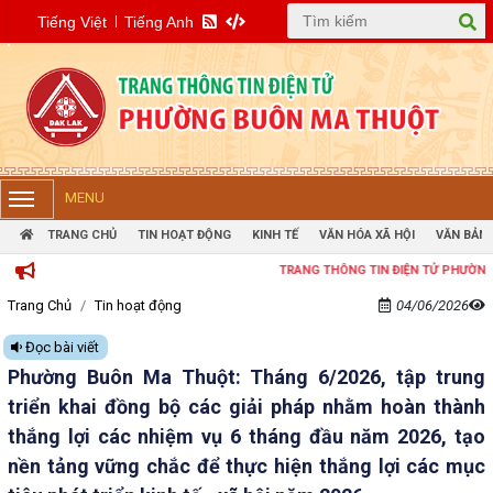
Tiếng Việt
Tiếng Anh
MENU
TRANG CHỦ
TIN HOẠT ĐỘNG
KINH TẾ
VĂN HÓA XÃ HỘI
VĂN BẢN 
TRANG THÔNG TIN ĐIỆN TỬ PHƯỜNG BUÔN MA THU
Trang Chủ
Tin hoạt động
04/06/2026
Đọc bài viết
Phường Buôn Ma Thuột: Tháng 6/2026, tập trung
triển khai đồng bộ các giải pháp nhằm hoàn thành
thắng lợi các nhiệm vụ 6 tháng đầu năm 2026, tạo
nền tảng vững chắc để thực hiện thắng lợi các mục