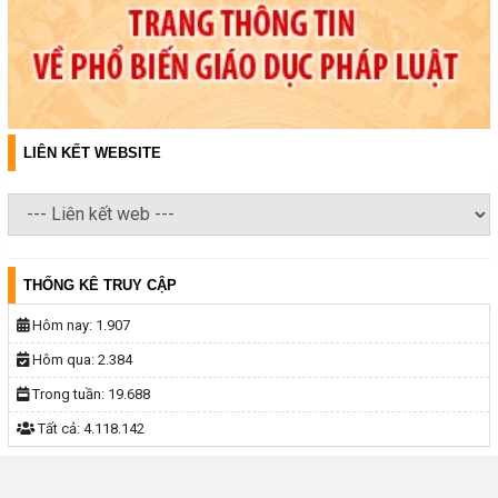
LIÊN KẾT WEBSITE
THỐNG KÊ TRUY CẬP
Hôm nay:
1.907
Hôm qua:
2.384
Trong tuần:
19.688
Tất cả:
4.118.142