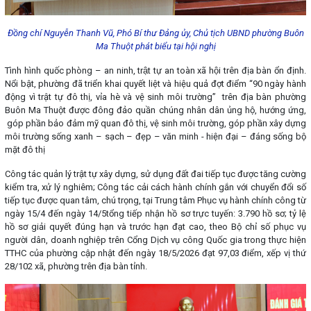
Đồng chí Nguyễn Thanh Vũ, Phó Bí thư Đảng ủy, Chủ tịch UBND phường Buôn
Ma Thuột phát biểu tại hội nghị
Tình hình quốc phòng – an ninh, trật tự an toàn xã hội trên địa bàn ổn định.
Nổi bật, phường đã triển khai quyết liệt và hiệu quả đợt điểm “90 ngày hành
động vì trật tự đô thị, vỉa hè và vệ sinh môi trường” trên địa bàn phường
Buôn Ma Thuột được đông đảo quần chúng nhân dân ủng hộ, hướng ứng,
góp phần bảo đảm mỹ quan đô thị, vệ sinh môi trường, góp phần xây dựng
môi trường sống xanh – sạch – đẹp – văn minh - hiện đại – đáng sống bộ
mặt đô thị
Công tác quản lý trật tự xây dựng, sử dụng đất đai tiếp tục được tăng cường
kiểm tra, xử lý nghiêm; Công tác cải cách hành chính gắn với chuyển đổi số
tiếp tục được quan tâm, chú trọng, tại Trung tâm Phục vụ hành chính công từ
ngày 15/4 đến ngày 14/5tổng tiếp nhận hồ sơ trực tuyến: 3.790 hồ sơ; tỷ lệ
hồ sơ giải quyết đúng hạn và trước hạn đạt cao, theo Bộ chỉ số phục vụ
người dân, doanh nghiệp trên Cổng Dịch vụ công Quốc gia trong thực hiện
TTHC của phường cập nhật đến ngày 18/5/2026 đạt 97,03 điểm, xếp vị thứ
28/102 xã, phường trên địa bàn tỉnh.