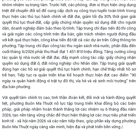
nhóm nhiệm vụ trọng tâm. Trước hết, các phòng, đơn vị thực hiện ứng dụng
triệt để chuyển đổi số để cung cấp dịch vụ công trực tuyến toàn trình trong
thực hiện các thủ tục hành chính về đất đai, giảm tối đa 30% thời gian giải
quyết thủ tục thuê đất, cấp giấy chứng nhận quyền sử dụng đất cho người
dân, doanh nghiệp đảm bảo theo lộ trình; Tập trung chỉ đạo tiến độ thi công
và giải ngân các công trình trên địa bàn, gắn trách nhiệm người đứng đầu
với kết quả thực hiện, công khai tiến độ tất cả các dự án trên Cổng thông tin
phường; Tập trung chỉ đạo công tác thu ngân sách nhà nước, phấn đấu đến
cuối tháng 6/2026 phải thu thuế đạt 1.451.810 triệu đồng; Tăng cường công
tác quản lý nhà nước về đất đai; đẩy mạnh công tác cấp giấy chứng nhận
quyền sử dụng đất ở, đất nông nghiệp cho Nhân dân. Tập trung giải quyết
đúng hạn các hồ sơ giải quyết thủ tục hành chính, hạn chế thấp nhất hồ sơ
trễ hẹn; Tiếp tục ra quân triển khai Kế hoạch thực hiện đợt cao điểm "90
ngày ra quân hành động vì trật tự đô thị, vỉa hè và vệ sinh môi trường" trên
địa bàn phường.
Với quyết tâm chính trị cao, tinh thần đoàn kết, đổi mới và hành động quyết
liệt, phường Buôn Ma Thuột nỗ lực tập trung triển khai đồng bộ các biện
pháp, giải pháp nhằm hoàn thành thắng lợi các nhiệm vụ 6 tháng đầu năm
2026, tạo nền tảng vững chắc để thực hiện thắng lợi các mục tiêu phát triển
kinh tế - xã hội năm 2026 và các năm tiếp theo, góp phần xây dựng phường
Buôn Ma Thuột ngày càng văn minh, hiện đại và phát triển bền vững./.