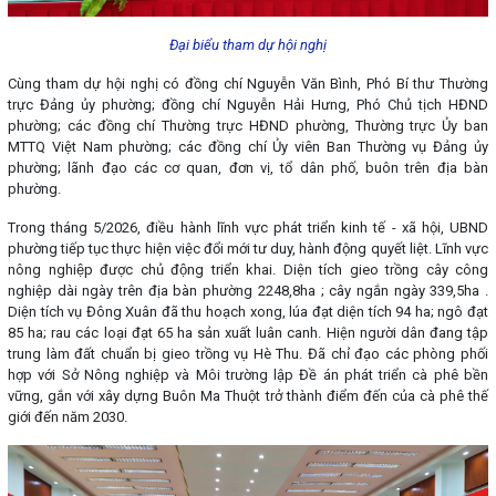
Đại biểu tham dự hội nghị
Cùng tham dự hội nghị có đồng chí Nguyễn Văn Bình, Phó Bí thư Thường
trực Đảng ủy phường; đồng chí Nguyễn Hải Hưng, Phó Chủ tịch HĐND
phường; các đồng chí Thường trực HĐND phường, Thường trực Ủy ban
MTTQ Việt Nam phường; các đồng chí Ủy viên Ban Thường vụ Đảng ủy
phường; lãnh đạo các cơ quan, đơn vị, tổ dân phố, buôn trên địa bàn
phường.
Trong tháng 5/2026, điều hành lĩnh vực phát triển kinh tế - xã hội, UBND
phường tiếp tục thực hiện việc đổi mới tư duy, hành động quyết liệt. Lĩnh vực
nông nghiệp được chủ động triển khai. Diện tích gieo trồng cây công
nghiệp dài ngày trên địa bàn phường 2248,8ha ; cây ngắn ngày 339,5ha .
Diện tích vụ Đông Xuân đã thu hoạch xong, lúa đạt diện tích 94 ha; ngô đạt
85 ha; rau các loại đạt 65 ha sản xuất luân canh. Hiện người dân đang tập
trung làm đất chuẩn bị gieo trồng vụ Hè Thu. Đã chỉ đạo các phòng phối
hợp với Sở Nông nghiệp và Môi trường lập Đề án phát triển cà phê bền
vững, gắn với xây dựng Buôn Ma Thuột trở thành điểm đến của cà phê thế
giới đến năm 2030.