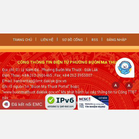
TRANG CHỦ
LIÊN HỆ
SƠ ĐỒ CỔNG
RSS
ĐĂNG NHẬP
CỔNG THÔNG TIN ĐIỆN TỬ PHƯỜNG BUÔN MA THUỘT
Địa chỉ: 01 Lý Nam Đế - Phường Buôn Ma Thuột - Đắk·Lắk
Điện Thoại: +84-262-3606465
; Fax:
+84-262-3955007
Email: banbientap@bmt.daklak.gov.vn
Ghi rõ nguồn tin "Buon Ma Thuot Portal" hoặc
"www.buonmathuot.daklak.gov.vn" khi phát hành lại các thông tin từ Cổng TTĐT
này
Thực hiện bởi
VNPT ĐẮK LẮK
Đã kết nối EMC