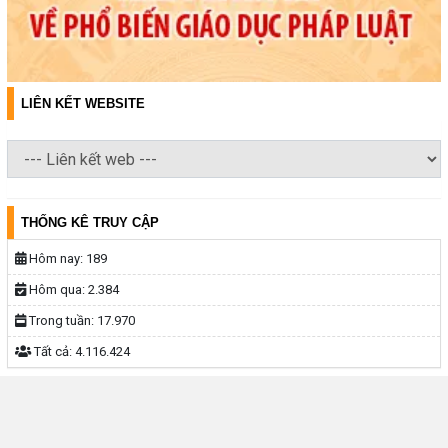
LIÊN KẾT WEBSITE
THỐNG KÊ TRUY CẬP
Hôm nay:
189
Hôm qua:
2.384
Trong tuần:
17.970
Tất cả:
4.116.424