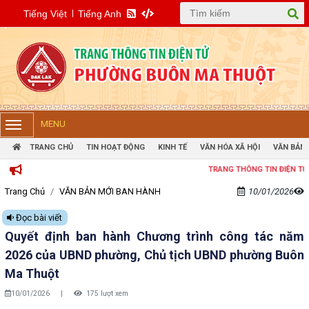
Tiếng Việt
Tiếng Anh
MENU
TRANG CHỦ
TIN HOẠT ĐỘNG
KINH TẾ
VĂN HÓA XÃ HỘI
VĂN BẢN 
TRANG THÔNG TIN ĐIỆN TỬ PHƯỜN
Trang Chủ
VĂN BẢN MỚI BAN HÀNH
10/01/2026
Đọc bài viết
Quyết định ban hành Chương trình công tác năm
2026 của UBND phường, Chủ tịch UBND phường Buôn
Ma Thuột
10/01/2026
|
175 lượt xem