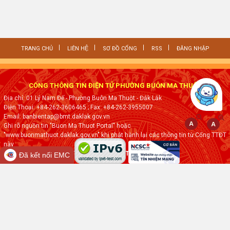
TRANG CHỦ
LIÊN HỆ
SƠ ĐỒ CỔNG
RSS
ĐĂNG NHẬP
CỔNG THÔNG TIN ĐIỆN TỬ PHƯỜNG BUÔN MA THUỘT
Địa chỉ: 01 Lý Nam Đế - Phường Buôn Ma Thuột - Đắk·Lắk
Điện Thoại: +84-262-3606465
; Fax:
+84-262-3955007
Email: banbientap@bmt.daklak.gov.vn
Ghi rõ nguồn tin "Buon Ma Thuot Portal" hoặc
"www.buonmathuot.daklak.gov.vn" khi phát hành lại các thông tin từ Cổng TTĐT
này
Thực hiện bởi
VNPT ĐẮK LẮK
Đã kết nối EMC