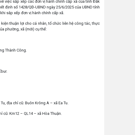
 việc sắp xếp các đơn vị hành chính cấp xã của tỉnh Đắk
uyết định số 1428/QĐ-UBND ngày 25/6/2025 của UBND tỉnh
khi sắp xếp đơn vị hành chính cấp xã.
iện thuận lợi cho cá nhân, tổ chức liên hệ công tác, thực
ủa phường, xã (mới) cụ thể:
ờng Thành Công.
Êbur.
u, địa chỉ cũ: Buôn Krông A – xã Ea Tu.
chỉ cũ: Km12 – QL14 – xã Hòa Thuận.