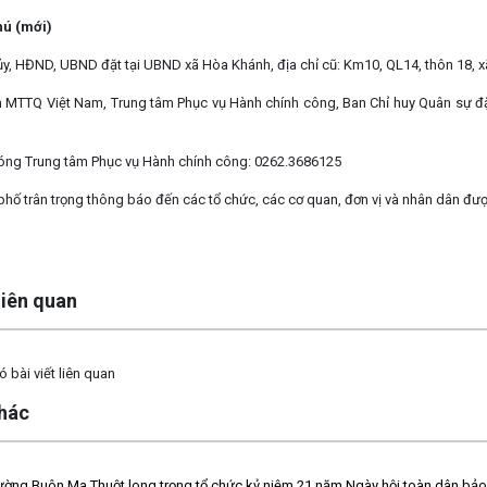
hú (mới)
ủy, HĐND, UBND đặt tại UBND xã Hòa Khánh, địa chỉ cũ: Km10, QL14, thôn 18, 
n MTTQ Việt Nam, Trung tâm Phục vụ Hành chính công, Ban Chỉ huy Quân sự đặt 
ng Trung tâm Phục vụ Hành chính công: 0262.3686125
hố trân trọng thông báo đến các tổ chức, các cơ quan, đơn vị và nhân dân đượ
 liên quan
 bài viết liên quan
khác
ng Buôn Ma Thuột long trọng tổ chức kỷ niệm 21 năm Ngày hội toàn dân bảo 