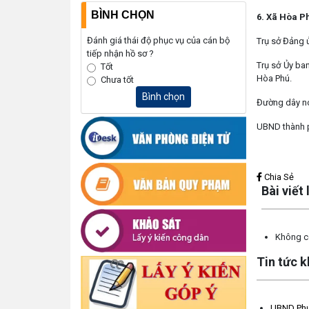
BÌNH CHỌN
6. Xã Hòa P
Đánh giá thái độ phục vụ của cán bộ
Trụ sở Đảng 
tiếp nhận hồ sơ ?
Trụ sở Ủy ba
Tốt
Hòa Phú.
Chưa tốt
Bình chọn
Đường dây nó
UBND thành p
Lấy link copy
Chia Sẻ
Bài viết
Không có
Tin tức 
UBND Phườ