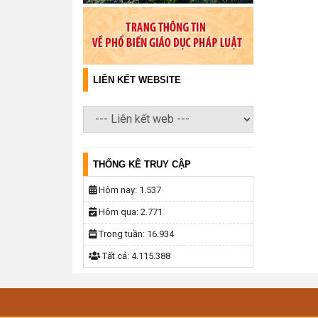
LIÊN KẾT WEBSITE
THỐNG KÊ TRUY CẬP
Hôm nay:
1.537
Hôm qua:
2.771
Trong tuần:
16.934
Tất cả:
4.115.388