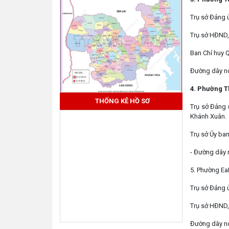
Trụ sở Đảng 
Trụ sở HĐND,
Ban Chỉ huy 
Đường dây nó
4. Phường T
THỐNG KÊ HỒ SƠ
Trụ sở Đảng 
Khánh Xuân.
Trụ sở Ủy ba
- Đường dây 
5. Phường Ea
Trụ sở Đảng 
Trụ sở HĐND,
Đường dây nó