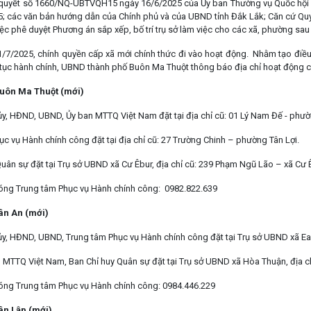
quyết số 1660/NQ-UBTVQH15 ngày 16/6/2025 của Ủy ban Thường vụ Quốc hội về
; các văn bản hướng dẫn của Chính phủ và của UBND tỉnh Đắk Lắk; Căn cứ Q
ệc phê duyệt Phương án sắp xếp, bố trí trụ sở làm việc cho các xã, phường sau 
1/7/2025, chính quyền cấp xã mới chính thức đi vào hoạt động. Nhằm tạo điều k
 tục hành chính, UBND thành phố Buôn Ma Thuột thông báo địa chỉ hoạt động c
uôn Ma Thuột (mới)
ủy, HĐND, UBND, Ủy ban MTTQ Việt Nam đặt tại địa chỉ cũ: 01 Lý Nam Đế - phư
c vụ Hành chính công đặt tại địa chỉ cũ: 27 Trường Chinh – phường Tân Lợi.
uân sự đặt tại Trụ sở UBND xã Cư Êbur, địa chỉ cũ: 239 Phạm Ngũ Lão – xã Cư 
ng Trung tâm Phục vụ Hành chính công: 0982.822.639
ân An (mới)
ủy, HĐND, UBND, Trung tâm Phục vụ Hành chính công đặt tại Trụ sở UBND xã Ea T
n MTTQ Việt Nam, Ban Chỉ huy Quân sự đặt tại Trụ sở UBND xã Hòa Thuận, địa 
ng Trung tâm Phục vụ Hành chính công: 0984.446.229
ân Lập (mới)