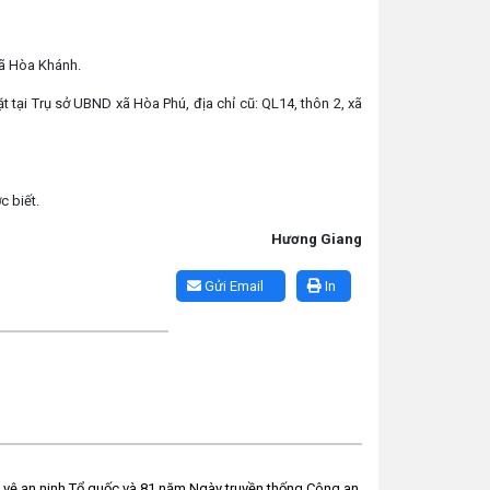
xã Hòa Khánh.
tại Trụ sở UBND xã Hòa Phú, địa chỉ cũ: QL14, thôn 2, xã
c biết.
Hương Giang
Gửi Email
In
vệ an ninh Tổ quốc và 81 năm Ngày truyền thống Công an