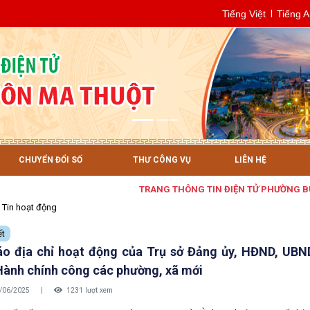
Tiếng Việt
Tiếng 
CHUYỂN ĐỔI SỐ
THƯ CÔNG VỤ
LIÊN HỆ
TRANG THÔNG TIN ĐIỆN TỬ PHƯỜNG BUÔN 
Tin hoạt động
ết
o địa chỉ hoạt động của Trụ sở Đảng ủy, HĐND, UB
Hành chính công các phường, xã mới
/06/2025
|
1231 lượt xem