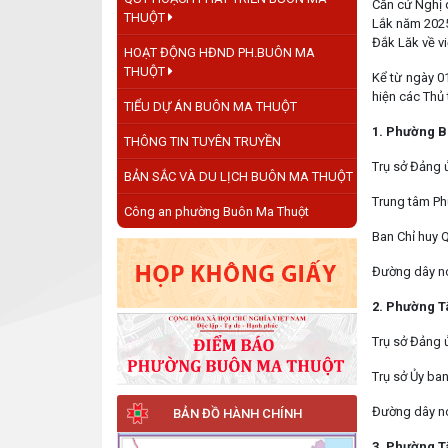
Căn cứ Nghị 
THUỘT
Lắk năm 2025
Đắk Lăk về vi
HOẠT ĐỘNG HĐND PH.BUÔN MA
THUỘT
Kể từ ngày 0
hiện các Thủ
TIỂU DỰ ÁN BUÔN MA THUỘT
1. Phường B
THÔNG TIN TUYÊN TRUYỀN
Trụ sở Đảng 
BẢN SẮC VÀ DU LỊCH BUÔN MA THUỘT
Trung tâm Phụ
Công an phường Buôn Ma Thuột
Ban Chỉ huy Q
Đường dây nó
2. Phường T
Trụ sở Đảng 
Trụ sở Ủy ba
Đường dây nó
BẢN ĐỒ HÀNH CHÍNH
3. Phường T