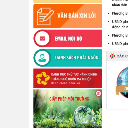
nhân dân
Phường B
UBND phườ
động chỉn
Phường Bu
UBND phườ
CÁC 