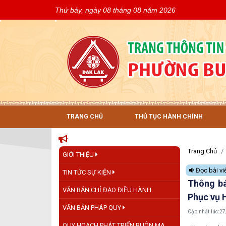
Thứ bảy, ngày 08 tháng 08 năm 2026
TRANG CHỦ
THỦ TỤC HÀNH CHÍNH
Trang Chủ
GIỚI THIỆU
Đọc bài vi
TIN TỨC SỰ KIỆN
Thông bá
VĂN BẢN CHỈ ĐẠO ĐIỀU HÀNH
Phục vụ 
VĂN BẢN PHÁP QUY
Cập nhật lúc:
27
QUY HOẠCH PHÁT TRIỂN BUÔN MA