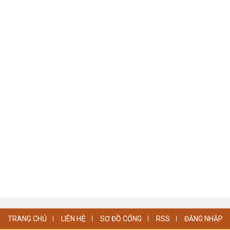
TRANG CHỦ
LIÊN HỆ
SƠ ĐỒ CỔNG
RSS
ĐĂNG NHẬP