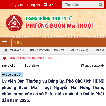
Tiếng Việt
Tiếng Anh
MENU
TRANG CHỦ
TIN HOẠT ĐỘNG
KINH TẾ
VĂN HÓA XÃ HỘI
VĂN BẢN 
 TỬ PHƯỜNG BUÔN MA THUỘT
Trang Chủ
Tin hoạt động
28/05/2026
Đọc bài viết
Ủy viên Ban Thường vụ Đảng ủy, Phó Chủ tịch HĐND
phường Buôn Ma Thuột Nguyễn Hải Hưng thăm,
chúc mừng các cơ sở Phật giáo nhân dịp Đại lễ Phật
đản năm 2026.