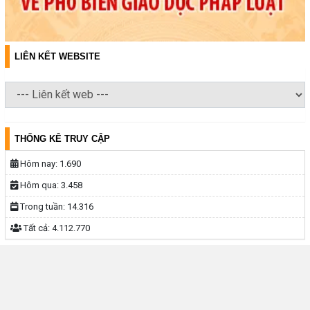
LIÊN KẾT WEBSITE
THỐNG KÊ TRUY CẬP
Hôm nay:
1.690
Hôm qua:
3.458
Trong tuần:
14.316
Tất cả:
4.112.770