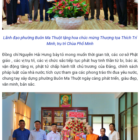
Lãnh đạo phường Buôn Ma Thuột tặng hoa chúc mừng Thượng tọa Thích Trí
Minh, trụ trì Chùa Phổ Minh
Đồng chí Nguyễn Hải Hưng bày tỏ mong muốn thời gian tới, các cơ sở Phật
giáo , các vị trụ trì, các vị chức sắc tiếp tục phát huy tinh thần từ bi, bác ái;
vận động tăng ni, phật tử chấp hành tốt chủ trương của Đảng, chính sách
pháp luật của nhà nước; tích cực tham gia các phong trào thi đua yêu nước,
chung tay xây dựng phường Buôn Ma Thuột ngày càng phát triển, giàu đẹp,
văn minh, bản sắc.