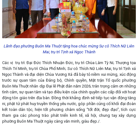
Lãnh đạo phường Buôn Ma Thuột tặng hoa chúc mừng Sư cô Thích Nữ Liên
Mai, trụ trì Tịnh xá Ngọc Thành
Các vị trụ trì: Đại Đức Thích Nhuận Đức, trụ trì Chùa Lâm Tỳ Ni; Thượng tọa
Thích Trí Minh, trụ trì Chùa Phổ Minh; Sư cô Thích Nữ Liên Mai, trụ trì Tịnh xá
Ngọc Thành và đại diện Chùa Vương Xá đã bày tỏ niềm vui mừng, xúc động
trước sự quan tâm của Đảng bộ, Chính quyền, Mặt trận Tổ quốc phường
Buôn Ma Thuột nhân dịp Đại lễ Phật đản năm 2026; trân trọng cảm ơn những
tình cảm, sự quan tâm và tạo điều kiện của chính quyền các cấp đối với hoạt
động tôn giáo trên địa bàn. Đồng thời khẳng định sẽ tiếp tục vận động tăng
ni, phật tử phát huy truyền thống yêu nước, góp phần củng cố khối đại đoàn
kết toàn dân tộc, hiện tốt phương châm sống “tốt đời, đẹp đạo”, tích cực
tham gia các phong trào phát triển kinh tế, xã hội, chung tay xây dựng
phường Buôn Ma Thuột ngày càng văn minh, giàu đẹp./.