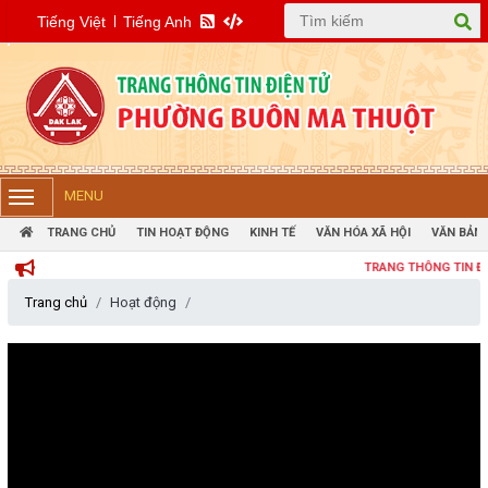
Tiếng Việt
Tiếng Anh
MENU
TRANG CHỦ
TIN HOẠT ĐỘNG
KINH TẾ
VĂN HÓA XÃ HỘI
VĂN BẢN 
TRANG THÔNG TIN ĐIỆN TỬ
Trang chủ
Hoạt động