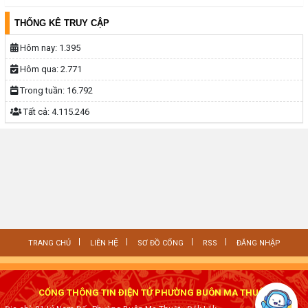
THỐNG KÊ TRUY CẬP
Hôm nay:
1.395
Hôm qua:
2.771
Trong tuần:
16.792
Tất cả:
4.115.246
TRANG CHỦ
LIÊN HỆ
SƠ ĐỒ CỔNG
RSS
ĐĂNG NHẬP
CỔNG THÔNG TIN ĐIỆN TỬ PHƯỜNG BUÔN MA THUỘT