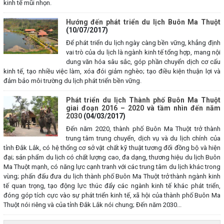
kinh tế mũi nhọn.
Hướng đến phát triển du lịch Buôn Ma Thuột
(10/07/2017)
Để phát triển du lịch ngày càng bền vững, khẳng định
vai trò của du lịch là ngành kinh tế tổng hợp, mang nội
dung văn hóa sâu sắc, góp phần chuyển dịch cơ cấu
kinh tế, tạo nhiều việc làm, xóa đói giảm nghèo; tạo điều kiện thuận lợi và
đảm bảo môi trường du lịch phát triển bền vững.
Phát triển du lịch Thành phố Buôn Ma Thuột
giai đoạn 2016 – 2020 và tầm nhìn đến năm
2030
(04/03/2017)
Đến năm 2020, thành phố Buôn Ma Thuột trở thành
trung tâm trung chuyển, dịch vụ và du lịch chính của
tỉnh Đắk Lắk, có hệ thống cơ sở vật chất kỹ thuật tương đối đồng bộ và hiện
đại; sản phẩm du lịch có chất lượng cao, đa dạng, thương hiệu du lịch Buôn
Ma Thuột mạnh, có năng lực cạnh tranh với các trung tâm du lịch khác trong
vùng; phấn đấu đưa du lịch thành phố Buôn Ma Thuột trở thành ngành kinh
tế quan trọng, tạo động lực thúc đẩy các ngành kinh tế khác phát triển,
đóng góp tích cực vào sự phát triển kinh tế, xã hội của thành phố Buôn Ma
Thuột nói riêng và của tỉnh Đắk Lắk nói chung; Đến năm 2030...