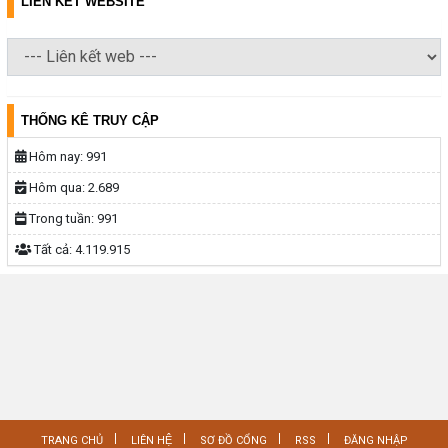
LIÊN KẾT WEBSITE
THỐNG KÊ TRUY CẬP
Hôm nay:
991
Hôm qua:
2.689
Trong tuần:
991
Tất cả:
4.119.915
TRANG CHỦ
LIÊN HỆ
SƠ ĐỒ CỔNG
RSS
ĐĂNG NHẬP