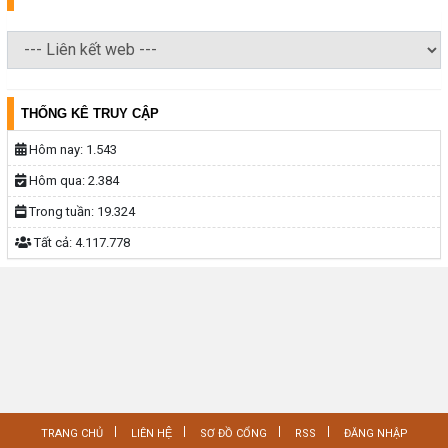
THỐNG KÊ TRUY CẬP
Hôm nay:
1.543
Hôm qua:
2.384
Trong tuần:
19.324
Tất cả:
4.117.778
TRANG CHỦ
LIÊN HỆ
SƠ ĐỒ CỔNG
RSS
ĐĂNG NHẬP