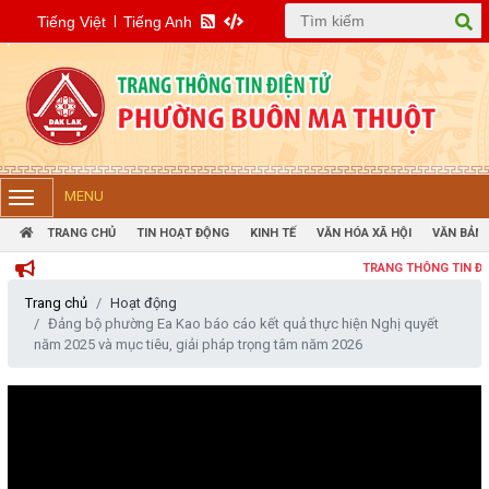
Tiếng Việt
Tiếng Anh
MENU
TRANG CHỦ
TIN HOẠT ĐỘNG
KINH TẾ
VĂN HÓA XÃ HỘI
VĂN BẢN 
TRANG THÔNG TIN ĐIỆN TỬ
Trang chủ
Hoạt động
Đảng bộ phường Ea Kao báo cáo kết quả thực hiện Nghị quyết
năm 2025 và mục tiêu, giải pháp trọng tâm năm 2026