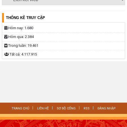
THỐNG KÊ TRUY CẬP
Hôm nay:
1.680
Hôm qua:
2.384
Trong tuần:
19.461
Tất cả:
4.117.915
TRANG CHỦ
LIÊN HỆ
SƠ ĐỒ CỔNG
RSS
ĐĂNG NHẬP