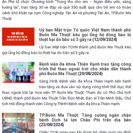
Ân Phú tổ chức Chương trình “Trung thu cho em – Ngàn điều ước, sáng
tương lai”, trao tặng 30 xe đạp và quà 350 suất quà cho trẻ em có hoàn
cảnh khó khăn tại cụm Công nghiệp Tân An và phường Tân An, TP.Buôn Ma
Thuột.
Uỷ ban Mặt trận Tổ quốc Việt Nam thành phố
Buôn Ma Thuột kêu gọi Ủng hộ đồng bào bị
thiệt hại do bão số 3 gây ra
(12/09/2024)
Uỷ ban Mặt trận TQVN thành phố Buôn Ma Thuột kêu
gọi Ủng hộ đồng bào bị thiệt hại do bão số 3 gây ra
Bệnh viện đa khoa Thiện Hạnh trao tặng công
trình thể thao ngoài trời cho nhân dân thành
phố Buôn Ma Thuột
(29/08/2024)
Sáng 29/8, Bệnh viện đa khoa Thiện Hạnh tiến hành
trao tặng và đưa vào sử dụng công trình thể dục, thể
thao ngoài trời tại Hoa viên TP. Buôn Ma Thuột. Tham dự có Phó Chủ tịch
UBND thành phố Buôn Ma Thuột Trần Đức Nhật; Bác sĩ Trần Minh Đẩu, Chủ
tịch Hội đồng thành viên Công ty TNHH Bệnh viện đa khoa Thiện Hạnh.
TP.Buôn Ma Thuột: Tăng cường ngăn chặn
bệnh Dịch tả lợn Châu Phi trên địa bàn
(23/08/2024)
Chiều 22/8, ngay sau khi được hộ chăn nuôi gia đình