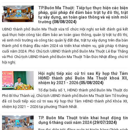
TP.Buôn Ma Thuột: Tiếp tục thực hiện các biện
pháp, giải pháp để đảm bảo trật tự đô thị, trật
tự xây dựng, an toàn giao thông và vệ sinh môi
trường
(08/08/2024)
UBND thành phố Buôn Ma Thuột vừa tổ chức Hội nghị sơ kết đánh giá kết
quả thực hiện công tác đảm bảo an toàn giao thông, quản lý trật tự đô thị,
vệ sinh môi trường và công tác quản lý đất đai, trật tự xây dựng trên địa bàn
thành phố 6 tháng đầu năm 2024 và triển khai nhiệm vụ, giải pháp 6 tháng
cuối năm 2024. Phó Chủ tịch UBND thành phố Buôn Ma Thuột Lê Đại Thắng
và Phó Chủ tịch UBND thành phố Buôn Ma Thuột Trần Đức Nhật đồng chủ trì
hội nghị.
Hội nghị tiếp xúc cử tri sau Kỳ họp thứ Tám
HĐND thành phố Buôn Ma Thuột khoá XII,
nhiệm kỳ 2021 - 2026
(05/08/2024)
Tổ đại biểu số 1, HĐND thành phố Buôn Ma Thuột do
Phó Bí thư Thành uỷ, Chủ tịch UBND thành phố Buôn Ma Thuột làm Tổ trưởng
đã có buổi tiếp xúc cử tri sau Kỳ họp thứ Tám HĐND thành phố Khóa XII,
nhiệm kỳ 2021 – 2026 tại phường Thành Nhất.
TP. Buôn Ma Thuột triển khai hoạt động tín
dụng 6 tháng cuối năm 2024
(29/07/2024)
Ban đại diện Hội đồng quản trị Ngân hàng Chính sách