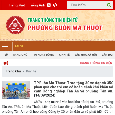
Tiếng Việt
Tiếng Anh
MENU
TRANG CHỦ
TIN HOẠT ĐỘNG
KINH TẾ
VĂN HÓA XÃ HỘI
VĂN BẢN 
TRANG THÔNG TIN ĐIỆN TỬ PHƯỜNG
Trang Chủ
Kinh tế
TP.Buôn Ma Thuột: Trao tặng 30 xe đạp và 350
phần quà cho trẻ em có hoàn cảnh khó khăn tại
cụm Công nghiệp Tân An và phường Tân An.
(14/09/2024)
Chiều 14/9, tại Nhà văn hoá khu đô thị Ân Phú, phường
Tân An, TP.Buôn Ma Thuột, Liên đoàn Lao động thành phố Buôn Ma Thuột;
phường Tân An phối hợp cùng Công ty Cổ phần đầu tư và phát triển đô thị