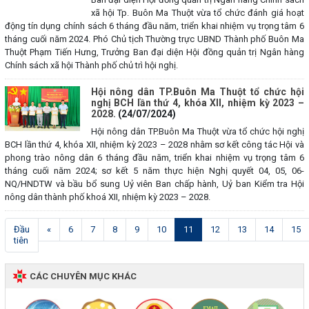
xã hội Tp. Buôn Ma Thuột vừa tổ chức đánh giá hoạt
động tín dụng chính sách 6 tháng đầu năm, triển khai nhiệm vụ trọng tâm 6
tháng cuối năm 2024. Phó Chủ tịch Thường trực UBND Thành phố Buôn Ma
Thuột Phạm Tiến Hưng, Trưởng Ban đại diện Hội đồng quản trị Ngân hàng
Chính sách xã hội Thành phố chủ trì hội nghị.
Hội nông dân TP.Buôn Ma Thuột tổ chức hội
nghị BCH lần thứ 4, khóa XII, nhiệm kỳ 2023 –
2028.
(24/07/2024)
Hội nông dân TP.Buôn Ma Thuột vừa tổ chức hội nghị
BCH lần thứ 4, khóa XII, nhiệm kỳ 2023 – 2028 nhằm sơ kết công tác Hội và
phong trào nông dân 6 tháng đầu năm, triển khai nhiệm vụ trọng tâm 6
tháng cuối năm 2024; sơ kết 5 năm thực hiện Nghị quyết 04, 05, 06-
NQ/HNDTW và bầu bổ sung Uỷ viên Ban chấp hành, Uỷ ban Kiểm tra Hội
nông dân thành phố khoá XII, nhiệm kỳ 2023 – 2028.
(current)
Đầu
«
6
7
8
9
10
11
12
13
14
15
tiên
CÁC CHUYÊN MỤC KHÁC