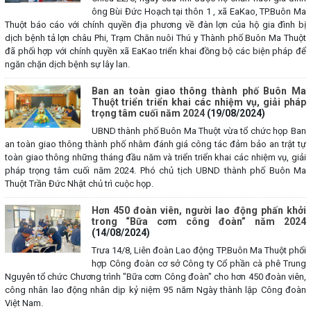
ông Bùi Đức Hoạch tại thôn 1 , xã EaKao, TP.Buôn Ma
Thuột báo cáo với chính quyền địa phương về đàn lợn của hộ gia đình bị
dịch bệnh tả lợn châu Phi, Trạm Chăn nuôi Thú y Thành phố Buôn Ma Thuột
đã phối hợp với chính quyền xã EaKao triển khai đồng bộ các biện pháp để
ngăn chặn dịch bệnh sự lây lan.
Ban an toàn giao thông thành phố Buôn Ma
Thuột triển triển khai các nhiệm vụ, giải pháp
trọng tâm cuối năm 2024
(19/08/2024)
UBND thành phố Buôn Ma Thuột vừa tổ chức họp Ban
an toàn giao thông thành phố nhằm đánh giá công tác đảm bảo an trật tự
toàn giao thông những tháng đầu năm và triển triển khai các nhiệm vụ, giải
pháp trọng tâm cuối năm 2024. Phó chủ tịch UBND thành phố Buôn Ma
Thuột Trần Đức Nhật chủ trì cuộc họp.
Hơn 450 đoàn viên, người lao động phấn khởi
trong “Bữa cơm công đoàn” năm 2024
(14/08/2024)
Trưa 14/8, Liên đoàn Lao động TP.Buôn Ma Thuột phối
hợp Công đoàn cơ sở Công ty Cổ phần cà phê Trung
Nguyên tổ chức Chương trình "Bữa cơm Công đoàn" cho hơn 450 đoàn viên,
công nhân lao động nhân dịp kỷ niệm 95 năm Ngày thành lập Công đoàn
Việt Nam.