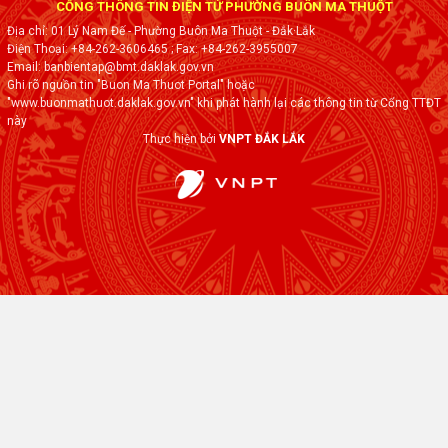
CỔNG THÔNG TIN ĐIỆN TỬ PHƯỜNG BUÔN MA THUỘT
Địa chỉ: 01 Lý Nam Đế - Phường Buôn Ma Thuột - Đắk·Lắk
Điện Thoại: +84-262-3606465
; Fax:
+84-262-3955007
Email: banbientap@bmt.daklak.gov.vn
Ghi rõ nguồn tin "Buon Ma Thuot Portal" hoặc
"www.buonmathuot.daklak.gov.vn" khi phát hành lại các thông tin từ Cổng TTĐT
này
Thực hiện bởi
VNPT ĐẮK LẮK