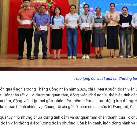
Trao tặng 60 suất quà tại Chương tr
n quà ý nghĩa trong Tháng Công nhân năm 2026, chị H’Mer Kbuôr, đoàn viên C
: Bản thân rất vui vì được sự quan tâm, động viên rất ý nghĩa, thể hiện tình 
n tâm, động viên kịp thời góp phần tiếp thêm niềm tin, tạo động lực để ngư
 lực hoàn thành nhiệm vụ. Chúng tôi xin gửi lời cảm ơn sâu sắc tới Đảng bộ, C
quà tuy nhỏ nhưng chứa đựng tình cảm và sự quan tâm chân thành của Tổ c
đoàn viên thông điệp: “Công đoàn phường luôn bên canh, luôn đồng hành và sẻ