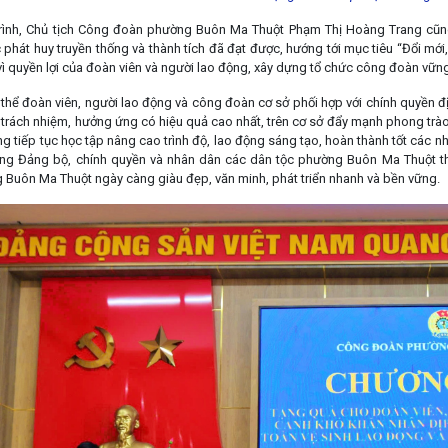
trình, Chủ tịch Công đoàn phường Buôn Ma Thuột Phạm Thị Hoàng Trang cũn
 phát huy truyền thống và thành tích đã đạt được, hướng tới mục tiêu “Đổi mới
vì quyền lợi của đoàn viên và người lao động, xây dựng tổ chức công đoàn vữn
 thể đoàn viên, người lao động và công đoàn cơ sở phối hợp với chính quyền đ
 trách nhiệm, hưởng ứng có hiệu quả cao nhất, trên cơ sở đẩy mạnh phong trào 
ng tiếp tục học tập nâng cao trình độ, lao động sáng tạo, hoàn thành tốt các 
g Đảng bộ, chính quyền và nhân dân các dân tộc phường Buôn Ma Thuột thực h
Buôn Ma Thuột ngày càng giàu đẹp, văn minh, phát triển nhanh và bền vững.