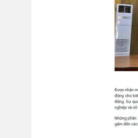
Được nhận mó
động cho biết
động. Sự qua
nghiệp và nỗ
Những phần 
gắm đến các 