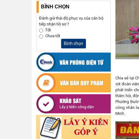
BÌNH CHỌN
Đánh giá thái độ phục vụ của cán bộ
tiếp nhận hồ sơ ?
Tốt
Chưa tốt
Bình chọn
Chia sẻ tại 
với đoàn viê
phát triển c
thăm hỏi, độ
Phường Buôn 
công nhân la
Minh.