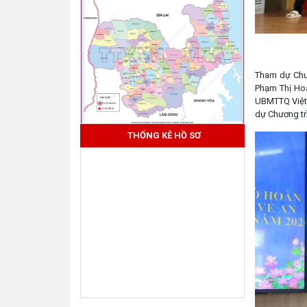
Tham dự Chươ
Phạm Thị Ho
UBMTTQ Việt 
dự Chương tr
THỐNG KÊ HỒ SƠ