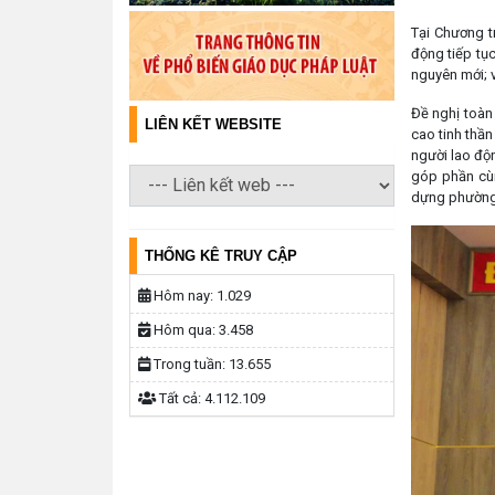
Tại Chương 
động tiếp tục
nguyên mới; 
Đề nghị toàn
LIÊN KẾT WEBSITE
cao tinh thần
người lao độ
góp phần cùn
dựng phường 
THỐNG KÊ TRUY CẬP
Hôm nay:
1.029
Hôm qua:
3.458
Trong tuần:
13.655
Tất cả:
4.112.109