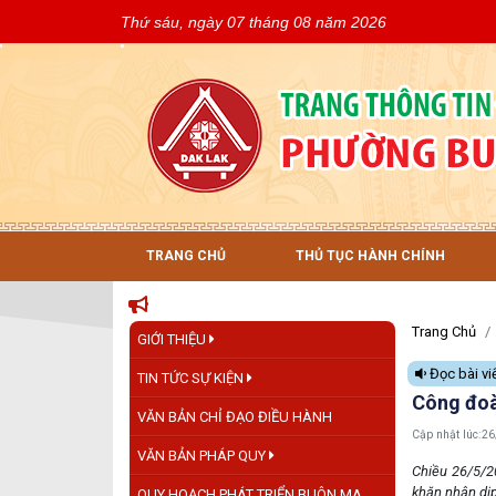
Thứ sáu, ngày 07 tháng 08 năm 2026
TRANG CHỦ
THỦ TỤC HÀNH CHÍNH
Trang Chủ
GIỚI THIỆU
Đọc bài vi
TIN TỨC SỰ KIỆN
Công đoà
VĂN BẢN CHỈ ĐẠO ĐIỀU HÀNH
Cập nhật lúc:
26
VĂN BẢN PHÁP QUY
Chiều 26/5/2
khăn nhân dị
QUY HOẠCH PHÁT TRIỂN BUÔN MA