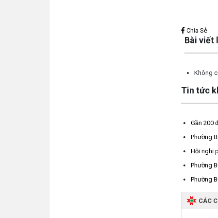
Lấy link copy
Chia Sẻ
Bài viết
Không có
Tin tức 
Gần 200 đ
Phường Bu
Hội nghị 
Phường Bu
Phường Bu
CÁC 