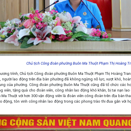
Chủ tịch Công đoàn phường Buôn Ma Thuột Phạm Thị Hoàng Tran
Chương trình, Chủ tịch Công đoàn phường Buôn Ma Thuột Phạm Thị Hoàng Tr
n, người lao động trên địa bàn phường đã không ngừng nỗ lực, vượt khó, hoàn
hung của phường. Công đoàn phường Buôn Ma Thuột cũng đã tổ chức các hoạ
ng viên, tặng quà cho đoàn viên, công nhân lao động khó khăn, bị tai nạn la
Ma Thuột với hơn 300 vận động viên là đoàn viên công đoàn trên địa bàn th
o động, tôn vinh công nhân lao động trong các phong trào thi đua gắn với h