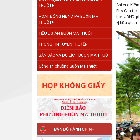
Chi cục Kiểm
THUỘT
Phó Chủ tịch
HOẠT ĐỘNG HĐND PH.BUÔN MA
tịch UBND ph
THUỘT
vị hữu quan.
TIỂU DỰ ÁN BUÔN MA THUỘT
THÔNG TIN TUYÊN TRUYỀN
BẢN SẮC VÀ DU LỊCH BUÔN MA THUỘT
Công an phường Buôn Ma Thuột
BẢN ĐỒ HÀNH CHÍNH