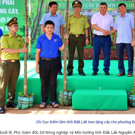
Chi Cục Kiểm lâm tỉnh Đắk Lắk trao tặng cây cho phường B
i buổi lễ, Phó Giám đốc Sở Nông nghiệp và Môi trường tỉnh Đắk Lắk Nguyễ