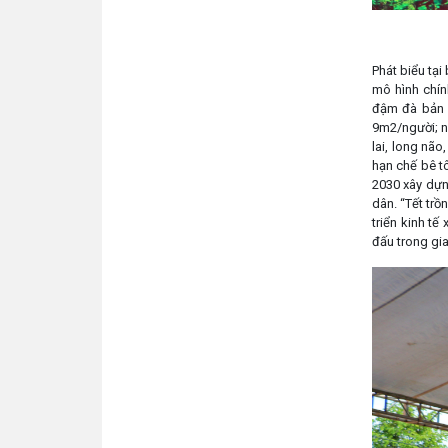
Phát biểu tạ
mô hình chín
đậm đà bản s
9m2/người; n
lai, long nã
hạn chế bê t
2030 xây dựn
dân. “Tết trồ
triển kinh t
đấu trong gia