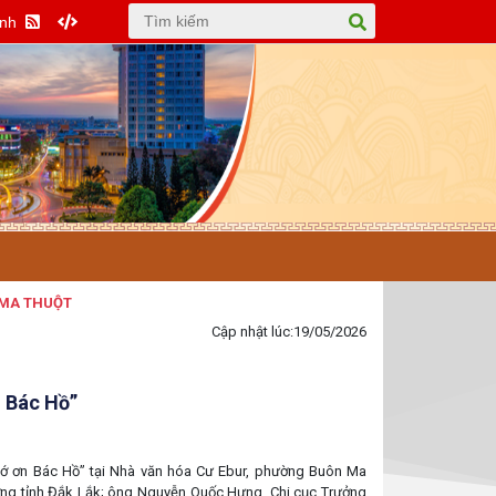
Anh
Cập nhật lúc:
19/05/2026
n Bác Hồ”
hớ ơn Bác Hồ” tại Nhà văn hóa Cư Ebur, phường Buôn Ma
ờng tỉnh Đắk Lắk; ông Nguyễn Quốc Hưng, Chi cục Trưởng