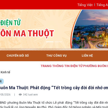
Tiếng Việt
Tiếng 
CHUYỂN ĐỔI SỐ
THƯ CÔNG VỤ
LIÊN HỆ
TRANG THÔNG TIN ĐIỆN TỬ PHƯỜNG BUÔN MA THUỘT
Kinh tế
ết
uôn Ma Thuột: Phát động “Tết trồng cây đời đời nhớ ơ
/05/2026
|
342 lượt xem
BND phường Buôn Ma Thuột tổ chức Lễ phát động “Tết trồng cây đời đời n
dự buổi lễ có ông Nguyễn An Phú, Phó Giám đốc Sở Nông nghiệp và Môi trư