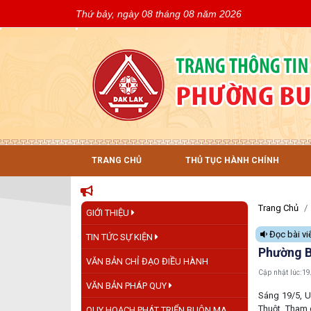
Thứ bảy, ngày 08 tháng 08 năm 2026
TRANG CHỦ
THỦ TỤC HÀNH CHÍNH
Trang Chủ
GIỚI THIỆU
Đọc bài vi
TIN TỨC SỰ KIỆN
Phường B
VĂN BẢN CHỈ ĐẠO ĐIỀU HÀNH
Cập nhật lúc:
19
VĂN BẢN PHÁP QUY
Sáng 19/5, U
Thuột. Tham 
QUY HOẠCH PHÁT TRIỂN BUÔN MA