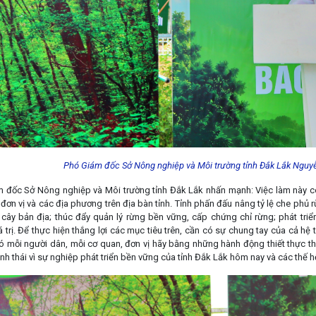
Phó Giám đốc Sở Nông nghiệp và Môi trường tỉnh Đắk Lắk Nguyễn
 đốc Sở Nông nghiệp và Môi trường tỉnh Đắk Lắk nhấn mạnh: Việc làm này có ý
đơn vị và các địa phương trên địa bàn tỉnh. Tỉnh phấn đấu nâng tỷ lệ che phủ r
 cây bản địa; thúc đẩy quản lý rừng bền vững, cấp chứng chỉ rừng; phát triển 
 trị. Để thực hiện thắng lợi các mục tiêu trên, cần có sự chung tay của cả hệ
ó mỗi người dân, mỗi cơ quan, đơn vị hãy bằng những hành động thiết thực th
nh thái vì sự nghiệp phát triển bền vững của tỉnh Đắk Lắk hôm nay và các thế h