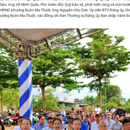
 lâm; ông Võ Minh Quân, Phó Giám đốc Quỹ bảo vệ, phát triển rừng và môi trư
 HĐND phường Buôn Ma Thuột; ông Nguyễn Hữu Sơn, Ủy viên BTV Đảng ủy, C
ường Buôn Ma Thuột; các đồng chí Ban Thường vụ Đảng ủy, Ban chấp hành Đả