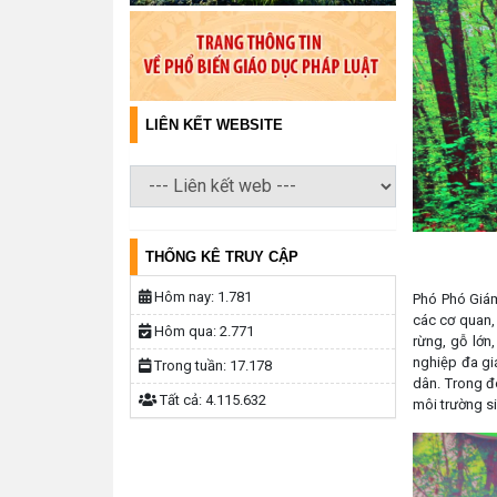
LIÊN KẾT WEBSITE
THỐNG KÊ TRUY CẬP
Hôm nay:
1.781
Phó Phó Giám
các cơ quan, 
Hôm qua:
2.771
rừng, gỗ lớn,
nghiệp đa giá
Trong tuần:
17.178
dân. Trong đ
Tất cả:
4.115.632
môi trường si