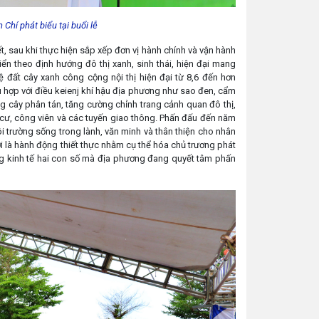
í phát biểu tại buổi lễ
, sau khi thực hiện sắp xếp đơn vị hành chính và vận hành
n theo định hướng đô thị xanh, sinh thái, hiện đại mang
 đất cây xanh công cộng nội thị hiện đại từ 8,6 đến hơn
 hợp với điều keienj khí hậu địa phương như sao đen, cẩm
ng cây phân tán, tăng cường chỉnh trang cảnh quan đô thị,
 cư, công viên và các tuyến giao thông. Phấn đấu đến năm
 trường sống trong lành, văn minh và thân thiện cho nhân
hời là hành động thiết thực nhằm cụ thể hóa chủ trương phát
ởng kinh tế hai con số mà địa phương đang quyết tâm phấn