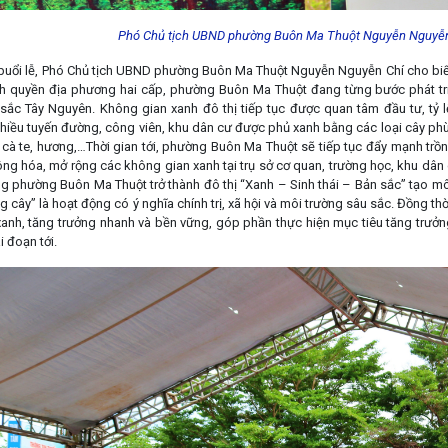
Phó Chủ tịch UBND phường Buôn Ma Thuột Nguyễn Nguyễn Ch
i buổi lễ, Phó Chủ tịch UBND phường Buôn Ma Thuột Nguyễn Nguyễn Chí cho biết
h quyền địa phương hai cấp, phường Buôn Ma Thuột đang từng bước phát triể
ắc Tây Nguyên. Không gian xanh đô thị tiếp tục được quan tâm đầu tư, tỷ lệ
hiều tuyến đường, công viên, khu dân cư được phủ xanh bằng các loại cây phù
o, cà te, hương,…Thời gian tới, phường Buôn Ma Thuột sẽ tiếp tục đẩy mạnh trồ
ông hóa, mở rộng các không gian xanh tại trụ sở cơ quan, trường học, khu dân
g phường Buôn Ma Thuột trở thành đô thị “Xanh – Sinh thái – Bản sắc” tạo môi
ng cây” là hoạt động có ý nghĩa chính trị, xã hội và môi trường sâu sắc. Đồng t
ế xanh, tăng trưởng nhanh và bền vững, góp phần thực hiện mục tiêu tăng trư
i đoạn tới.