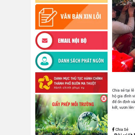
Chia sẻ tại 
hộ gia đình v
để ổn định v
kết, vươn lên
Lấy link copy
Chia Sẻ