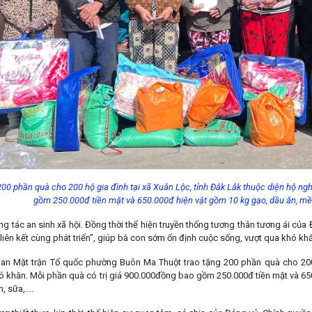
00 phần quà cho 200 hộ gia đình tại xã Xuân Lộc, tỉnh Đắk Lắk thuộc diện hộ ng
gồm 250.000đ tiền mặt và 650.000đ hiện vật gồm 10 kg gạo, dầu ăn, mề
ng tác an sinh xã hội. Đồng thời thể hiện truyền thống tương thân tương ái c
 “liên kết cùng phát triển”, giúp bà con sớm ổn định cuộc sống, vượt qua khó khăn
ban Mặt trận Tổ quốc phường Buôn Ma Thuột trao tặng 200 phần quà cho 200 
ó khăn. Mỗi phần quà có trị giá 900.000đồng bao gồm 250.000đ tiền mặt và 65
, sữa,….