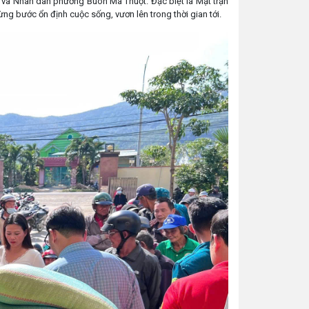
yền và Nhân dân phường Buôn Ma Thuột. Đặc biệt là Mặt trận
g bước ổn định cuộc sống, vươn lên trong thời gian tới.