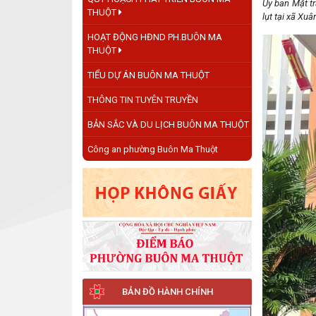
Ủy ban Mặt t
THUỘT
lụt tại xã Xu
HOẠT ĐỘNG HĐND PH.BUÔN MA
THUỘT
TIỂU DỰ ÁN BUÔN MA THUỘT
THÔNG TIN TUYÊN TRUYỀN
BẢN SẮC VÀ DU LỊCH BUÔN MA THUỘT
Công an phường Buôn Ma Thuột
BẢN ĐỒ HÀNH CHÍNH