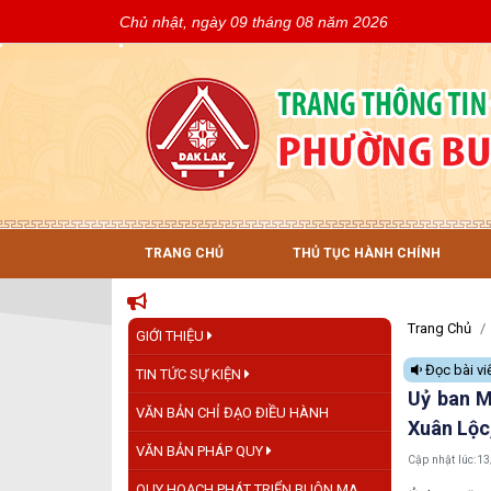
Chủ nhật, ngày 09 tháng 08 năm 2026
TRANG CHỦ
THỦ TỤC HÀNH CHÍNH
Trang Chủ
GIỚI THIỆU
Đọc bài vi
TIN TỨC SỰ KIỆN
Uỷ ban M
VĂN BẢN CHỈ ĐẠO ĐIỀU HÀNH
Xuân Lộc
VĂN BẢN PHÁP QUY
Cập nhật lúc:
13
QUY HOẠCH PHÁT TRIỂN BUÔN MA