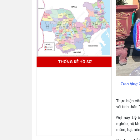
THỐNG KÊ HỒ SƠ
Trao tặng 2
Thực hiện cô
với tinh thần
Đợt này, Uỷ 
nghèo, hộ kh
mắm, hạt nêm