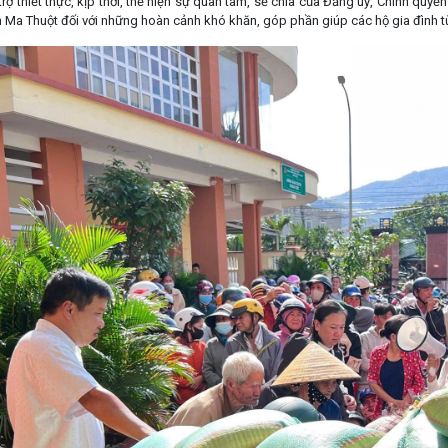
trợ thiết thực, kịp thời, thể hiện sự quan tâm, sẻ chia của Đảng uỷ, Chính qu
Ma Thuột đối với những hoàn cảnh khó khăn, góp phần giúp các hộ gia đình từn