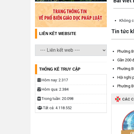
Bài viết
Không có
Tin tức 
LIÊN KẾT WEBSITE
Phường Bu
Gần 200 đ
Phường Bu
THỐNG KÊ TRUY CẬP
Hội nghị 
Hôm nay:
2.317
Phường Bu
Hôm qua:
2.384
Trong tuần:
20.098
CÁC 
Tất cả:
4.118.552