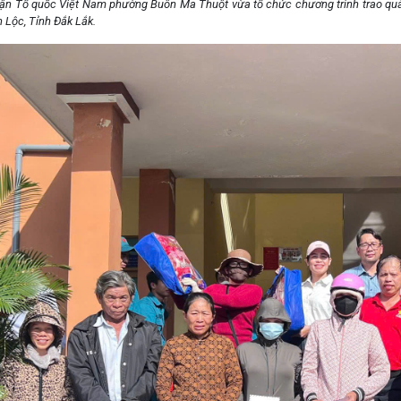
rận Tổ quốc Việt Nam phường Buôn Ma Thuột vừa tổ chức chương trình trao quà
ân Lộc, Tỉnh Đắk Lắk.