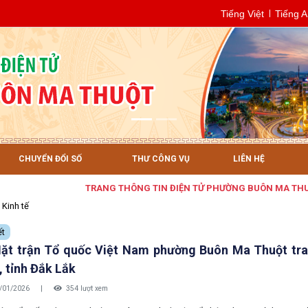
Tiếng Việt
Tiếng 
CHUYỂN ĐỔI SỐ
THƯ CÔNG VỤ
LIÊN HỆ
TRANG THÔNG TIN ĐIỆN TỬ PHƯỜNG BUÔN MA THUỘT
Kinh tế
ết
ặt trận Tổ quốc Việt Nam phường Buôn Ma Thuột tra
, tỉnh Đắk Lắk
/01/2026
|
354 lượt xem