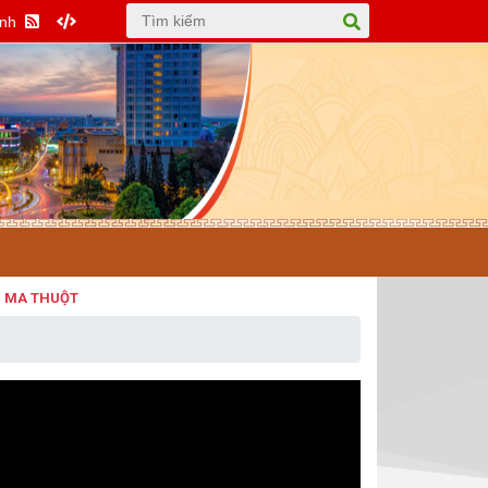
Anh
THUỘT