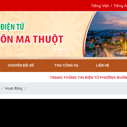
Tiếng Việt
Tiếng 
CHUYỂN ĐỔI SỐ
THƯ CÔNG VỤ
LIÊN HỆ
TRANG THÔNG TIN ĐIỆN TỬ PHƯỜNG BUÔN MA 
Hoạt động