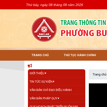
Thứ bảy, ngày 08 tháng 08 năm 2026
TRANG CHỦ
THỦ TỤC HÀNH CHÍNH
GIỚI THIỆU
Trang chủ
TIN TỨC SỰ KIỆN
VĂN BẢN CHỈ ĐẠO ĐIỀU HÀNH
VĂN BẢN PHÁP QUY
QUY HOẠCH PHÁT TRIỂN BUÔN MA