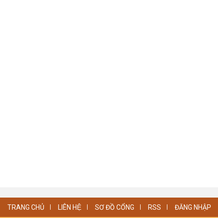
TRANG CHỦ
LIÊN HỆ
SƠ ĐỒ CỔNG
RSS
ĐĂNG NHẬP