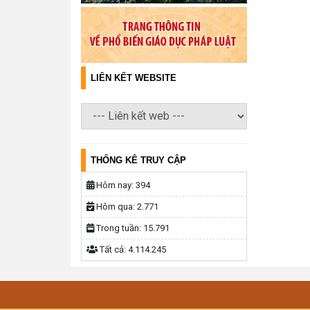
LIÊN KẾT WEBSITE
THỐNG KÊ TRUY CẬP
Hôm nay:
394
Hôm qua:
2.771
Trong tuần:
15.791
Tất cả:
4.114.245