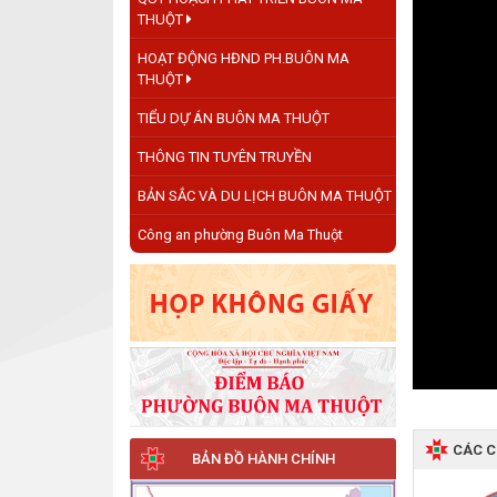
THUỘT
HOẠT ĐỘNG HĐND PH.BUÔN MA
THUỘT
TIỂU DỰ ÁN BUÔN MA THUỘT
THÔNG TIN TUYÊN TRUYỀN
BẢN SẮC VÀ DU LỊCH BUÔN MA THUỘT
Công an phường Buôn Ma Thuột
CÁC 
BẢN ĐỒ HÀNH CHÍNH