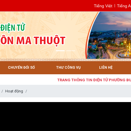
Tiếng Việt
Tiếng 
CHUYỂN ĐỔI SỐ
THƯ CÔNG VỤ
LIÊN HỆ
TRANG THÔNG TIN ĐIỆN TỬ PHƯỜNG BUÔN 
Hoạt động