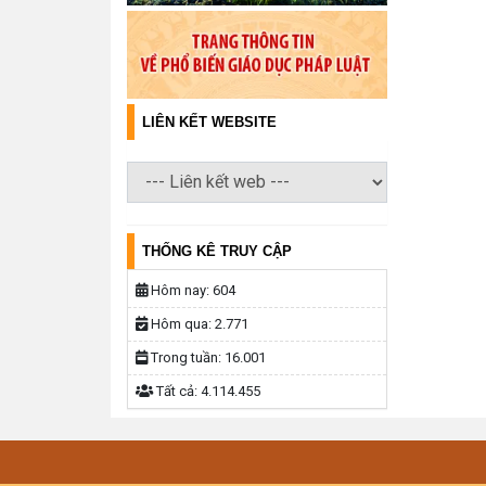
LIÊN KẾT WEBSITE
THỐNG KÊ TRUY CẬP
Hôm nay:
604
Hôm qua:
2.771
Trong tuần:
16.001
Tất cả:
4.114.455