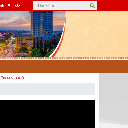
Anh
MA THUỘT