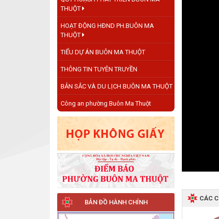
THUỘT
HOẠT ĐỘNG HĐND PH.BUÔN MA
THUỘT
TIỂU DỰ ÁN BUÔN MA THUỘT
THÔNG TIN TUYÊN TRUYỀN
BẢN SẮC VÀ DU LỊCH BUÔN MA THUỘT
Công an phường Buôn Ma Thuột
CÁC 
BẢN ĐỒ HÀNH CHÍNH