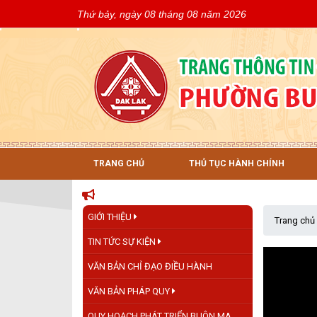
Thứ bảy, ngày 08 tháng 08 năm 2026
TRANG CHỦ
THỦ TỤC HÀNH CHÍNH
GIỚI THIỆU
Trang chủ
TIN TỨC SỰ KIỆN
VĂN BẢN CHỈ ĐẠO ĐIỀU HÀNH
VĂN BẢN PHÁP QUY
QUY HOẠCH PHÁT TRIỂN BUÔN MA