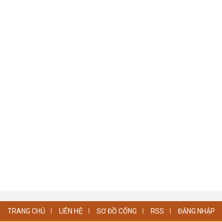
TRANG CHỦ
LIÊN HỆ
SƠ ĐỒ CỔNG
RSS
ĐĂNG NHẬP