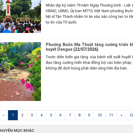
Nhân dịp kỷ niệm 79 năm Ngày Thương binh - Liệt s
HĐND, UBND, Ủy ban MTTQ Việt Nam phường Buôn M
liệt sĩ Tân Thành nhằm tri ân sâu sắc công lao to l
tự do của Tổ quốc.
Phường Buôn Ma Thuột tăng cường triển kh
huyết Dengue
(22/07/2026)
Trước diễn biến gia tăng của bệnh sốt xuất huy
đạo tăng cường triển khai đồng bộ các biện pháp 
không để dịch bùng phát diện rộng trên địa bàn.
(current)
«
1
2
3
4
5
6
7
8
9
10
11
»
C
CHUYÊN MỤC KHÁC