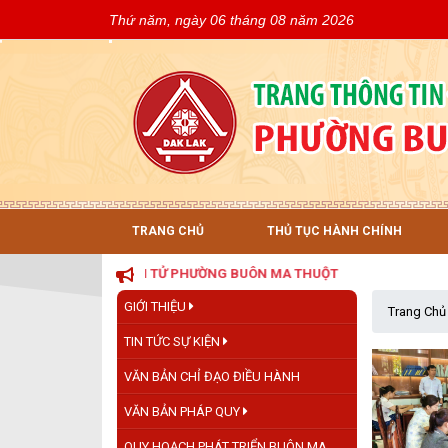
Thứ năm, ngày 06 tháng 08 năm 2026
TRANG CHỦ
THỦ TỤC HÀNH CHÍNH
 THÔNG TIN ĐIỆN TỬ PHƯỜNG BUÔN MA THUỘT
GIỚI THIỆU
Trang Chủ
TIN TỨC SỰ KIỆN
VĂN BẢN CHỈ ĐẠO ĐIỀU HÀNH
VĂN BẢN PHÁP QUY
QUY HOẠCH PHÁT TRIỂN BUÔN MA