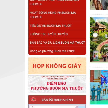
THUỘT
HOẠT ĐỘNG HĐND PH.BUÔN MA
THUỘT
TIỂU DỰ ÁN BUÔN MA THUỘT
THÔNG TIN TUYÊN TRUYỀN
BẢN SẮC VÀ DU LỊCH BUÔN MA THUỘT
Công an phường Buôn Ma Thuột
BẢN ĐỒ HÀNH CHÍNH