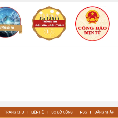
TRANG CHỦ
LIÊN HỆ
SƠ ĐỒ CỔNG
RSS
ĐĂNG NHẬP