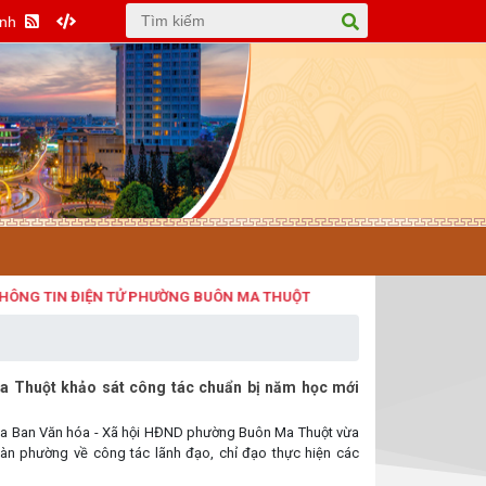
Anh
TIN ĐIỆN TỬ PHƯỜNG BUÔN MA THUỘT
 Thuột khảo sát công tác chuẩn bị năm học mới
của Ban Văn hóa - Xã hội HĐND phường Buôn Ma Thuột vừa
bàn phường về công tác lãnh đạo, chỉ đạo thực hiện các