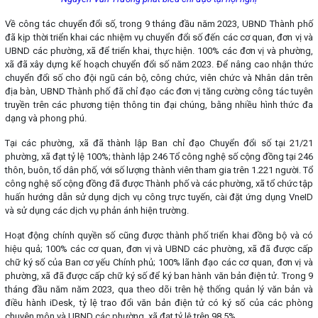
Về công tác chuyển đổi số, trong 9 tháng đầu năm 2023, UBND Thành phố
đã kịp thời triển khai các nhiệm vụ chuyển đổi số đến các cơ quan, đơn vị và
UBND các phường, xã để triển khai, thực hiện. 100% các đơn vị và phường,
xã đã xây dựng kế hoạch chuyển đổi số năm 2023. Để nâng cao nhận thức
chuyển đổi số cho đội ngũ cán bộ, công chức, viên chức và Nhân dân trên
địa bàn, UBND Thành phố đã chỉ đạo các đơn vị tăng cường công tác tuyên
truyền trên các phương tiện thông tin đại chúng, bằng nhiều hình thức đa
dạng và phong phú.
Tại các phường, xã đã thành lập Ban chỉ đạo Chuyển đổi số tại 21/21
phường, xã đạt tỷ lệ 100%; thành lập 246 Tổ công nghệ số cộng đồng tại 246
thôn, buôn, tổ dân phố, với số lượng thành viên tham gia trên 1.221 người. Tổ
công nghệ số cộng đồng đã được Thành phố và các phường, xã tổ chức tập
huấn hướng dẫn sử dụng dịch vụ công trực tuyến, cài đặt ứng dụng VneID
và sử dụng các dịch vụ phản ánh hiện trường.
Hoạt động chính quyền số cũng được thành phố triển khai đồng bộ và có
hiệu quả; 100% các cơ quan, đơn vị và UBND các phường, xã đã được cấp
chữ ký số của Ban cơ yếu Chính phủ; 100% lãnh đạo các cơ quan, đơn vị và
phường, xã đã được cấp chữ ký số để ký ban hành văn bản điện tử. Trong 9
tháng đầu năm năm 2023, qua theo dõi trên hệ thống quản lý văn bản và
điều hành iDesk, tỷ lệ trao đổi văn bản điện tử có ký số của các phòng
chuyên môn và UBND các phường, xã đạt tỷ lệ trên 98,5%.