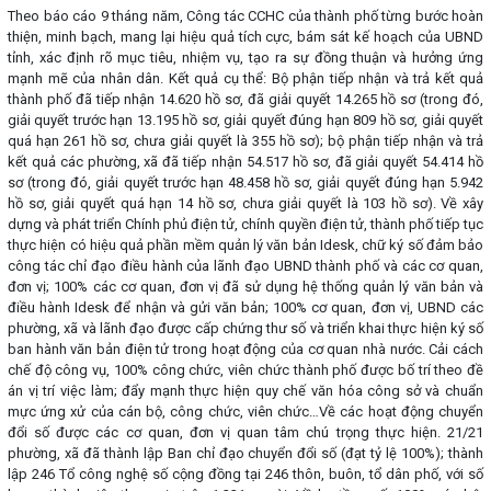
Theo báo cáo 9 tháng năm, Công tác CCHC của thành phố từng bước hoàn
thiện, minh bạch, mang lại hiệu quả tích cực, bám sát kế hoạch của UBND
tỉnh, xác định rõ mục tiêu, nhiệm vụ, tạo ra sự đồng thuận và hưởng ứng
mạnh mẽ của nhân dân. Kết quả cụ thể: Bộ phận tiếp nhận và trả kết quả
thành phố đã tiếp nhận 14.620 hồ sơ, đã giải quyết 14.265 hồ sơ (trong đó,
giải quyết trước hạn 13.195 hồ sơ, giải quyết đúng hạn 809 hồ sơ, giải quyết
quá hạn 261 hồ sơ, chưa giải quyết là 355 hồ sơ); bộ phận tiếp nhận và trả
kết quả các phường, xã đã tiếp nhận 54.517 hồ sơ, đã giải quyết 54.414 hồ
sơ (trong đó, giải quyết trước hạn 48.458 hồ sơ, giải quyết đúng hạn 5.942
hồ sơ, giải quyết quá hạn 14 hồ sơ, chưa giải quyết là 103 hồ sơ). Về xây
dựng và phát triển Chính phủ điện tử, chính quyền điện tử, thành phố tiếp tục
thực hiện có hiệu quả phần mềm quản lý văn bản Idesk, chữ ký số đảm bảo
công tác chỉ đạo điều hành của lãnh đạo UBND thành phố và các cơ quan,
đơn vị; 100% các cơ quan, đơn vị đã sử dụng hệ thống quản lý văn bản và
điều hành Idesk để nhận và gửi văn bản; 100% cơ quan, đơn vị, UBND các
phường, xã và lãnh đạo được cấp chứng thư số và triển khai thực hiện ký số
ban hành văn bản điện tử trong hoạt động của cơ quan nhà nước. Cải cách
chế độ công vụ, 100% công chức, viên chức thành phố được bố trí theo đề
án vị trí việc làm; đẩy mạnh thực hiện quy chế văn hóa công sở và chuẩn
mực ứng xử của cán bộ, công chức, viên chức…Về các hoạt động chuyển
đổi số được các cơ quan, đơn vị quan tâm chú trọng thực hiện. 21/21
phường, xã đã thành lập Ban chỉ đạo chuyển đổi số (đạt tỷ lệ 100%); thành
lập 246 Tổ công nghệ số cộng đồng tại 246 thôn, buôn, tổ dân phố, với số