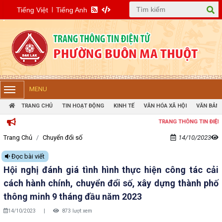
Tiếng Việt
Tiếng Anh
MENU
TRANG CHỦ
TIN HOẠT ĐỘNG
KINH TẾ
VĂN HÓA XÃ HỘI
VĂN BẢN 
TRANG THÔNG TIN ĐIỆN TỬ PHƯỜNG B
Trang Chủ
Chuyển đổi số
14/10/2023
Đọc bài viết
Hội nghị đánh giá tình hình thực hiện công tác cải
cách hành chính, chuyển đổi số, xây dựng thành phố
thông minh 9 tháng đầu năm 2023
14/10/2023
|
873 lượt xem