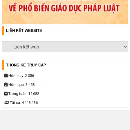
LIÊN KẾT WEBSITE
THỐNG KÊ TRUY CẬP
Hôm nay:
2.056
Hôm qua:
3.458
Trong tuần:
14.682
Tất cả:
4.113.136