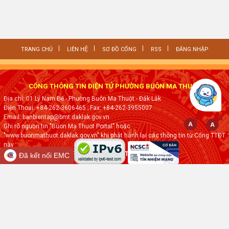
TRANG CHỦ
LIÊN HỆ
SƠ ĐỒ CỔNG
RSS
ĐĂNG NHẬP
CỔNG THÔNG TIN ĐIỆN TỬ PHƯỜNG BUÔN MA THUỘT
Địa chỉ: 01 Lý Nam Đế - Phường Buôn Ma Thuột - Đắk·Lắk
Điện Thoại: +84-262-3606465
; Fax:
+84-262-3955007
Email: banbientap@bmt.daklak.gov.vn
Ghi rõ nguồn tin "Buon Ma Thuot Portal" hoặc
"www.buonmathuot.daklak.gov.vn" khi phát hành lại các thông tin từ Cổng TTĐT
này
Thực hiện bởi
VNPT ĐẮK LẮK
Đã kết nối EMC