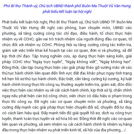
Phó Bí thư Thành uỷ, Chủ tịch UBND thành phố Buôn Ma Thuột Vũ Văn Hưng
phát biểu kết luận tại hội nghị
Phát biểu kết luận hội nghị, Phó Bí thư Thành uỷ, Chủ tịch UBND TP. Buôn Ma
Thuột Vũ Văn Hưng đề nghị các phòng, ban chuyên môn, UBND các
phường, xã tăng cường công tác chỉ đạo, điều hành, tổ chức thực hiện
nhiệm vụ về CCHC; gắn vai trò trách nhiệm của người đứng đầu cơ quan, tổ
chức đối với nhiệm vụ CCHC. Phòng Nội vụ tăng cường công tác kiểm tra,
giám sát việc triển khai kế hoạch tại các cơ quan, đơn vị và phường, xã để
kịp thời chỉ đạo. Tập trung nghiên cứu, áp dụng thực hiện sáng kiến, giải
pháp CCHC như “Ngày trực tuyến”, “Ngày không viết”, “Ngày không hẹn”.
Đồng thời, cần tập trung thực hiện các giải pháp tháo gỡ vướng mắc về các
thủ tục hành chính liên quan đến lĩnh vực đất đai; khắc phục ngay tình trạng
trễ hẹn hồ sơ thủ tục hành chính; Đặc biệt, cần tăng cường kỷ cương, kỷ luật
hành chính trong thực thi công vụ; thường xuyên kiểm tra, giám sát, đôn đốc
việc thực hiện các nhiệm vụ về cải cách hành chính, kịp thời xử lý, chấn chỉnh
ngay nếu phát hiện cán bộ công chức, viên chức có dấu hiệu vi phạm trong
thực thi công vụ. Đề nghị các cơ quan chuyên môn và phường, xã tăng
cường đẩy mạnh các giải pháp thực hiện chuyển đổi số, chuyển đổi tư duy,
có cách làm hiệu quả. Đẩy mạnh tiến độ giải quyết hồ sơ, dịch vụ công trực
tuyến, thanh toán trực tuyến và số hóa hồ sơ. Đồng thời đề nghị các cơ quan
liên quan và phường, xã xem nhiệm vụ cải cách hành chính là nhiệm vụ hàng
đầu trong thực hiện nhiệm vụ phát triển kinh tế, xã hội của địa phương,…/.