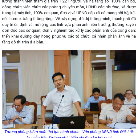
lượng thành viên tham gia trên 1.221 người. Về hạ tầng số, 100% cán bộ,
công chức, viên chức các phòng chuyên môn, UBND các phường, xã được
trang bị máy tính, 100% cơ quan, đơn vị và UBND cấp xã có mạng nội bộ, kết
nối internet băng thông rộng…Về xây dựng đô thị thông minh, thành phố đã
duy trì ổn định và mở rộng các lĩnh vực phản ánh hiện trường, thường xuyên
đôn đốc các cơ quan, đơn vị nghiêm túc xử lý các phản ánh của công dân;
triển khai đường dây nóng phục vụ các tổ chức, cá nhân phản ánh về hạ
tầng đô thị trên địa bàn.
Trưởng phòng kiểm soát thủ tục hành chính - Văn phòng UBND tỉnh Đắk Lắk
Nguyễn Văn Trường phát biểu chỉ đạo tại hội nghị