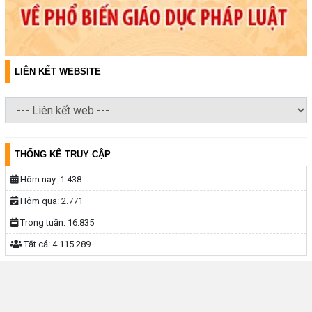
LIÊN KẾT WEBSITE
THỐNG KÊ TRUY CẬP
Hôm nay:
1.438
Hôm qua:
2.771
Trong tuần:
16.835
Tất cả:
4.115.289