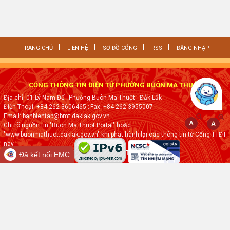
TRANG CHỦ
LIÊN HỆ
SƠ ĐỒ CỔNG
RSS
ĐĂNG NHẬP
CỔNG THÔNG TIN ĐIỆN TỬ PHƯỜNG BUÔN MA THUỘT
Địa chỉ: 01 Lý Nam Đế - Phường Buôn Ma Thuột - Đắk·Lắk
Điện Thoại: +84-262-3606465
; Fax:
+84-262-3955007
Email: banbientap@bmt.daklak.gov.vn
Ghi rõ nguồn tin "Buon Ma Thuot Portal" hoặc
"www.buonmathuot.daklak.gov.vn" khi phát hành lại các thông tin từ Cổng TTĐT
này
Thực hiện bởi
VNPT ĐẮK LẮK
Đã kết nối EMC