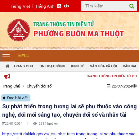
Tiếng Việt
Tiếng Anh
MENU
TRANG CHỦ
TIN HOẠT ĐỘNG
KINH TẾ
VĂN HÓA XÃ HỘI
VĂN BẢN 
TRANG THÔNG TIN ĐIỆN TỬ PHƯỜNG B
Trang Chủ
Chuyển đổi số
22/07/2024
Đọc bài viết
Sự phát triển trong tương lai sẽ phụ thuộc vào công
nghệ, đổi mới sáng tạo, chuyển đổi số và nhân tài
22/07/2024
|
2534 lượt xem
https://stttt.daklak.gov.vn/-/su-phat-trien-trong-tuong-lai-se-phu-thuoc-vao-